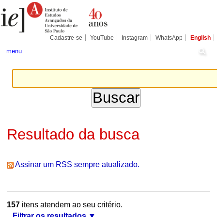
Ir
Ferramentas
Seções
para
Pessoais
o
conteúdo.
|
Cadastre-se
YouTube
Instagram
WhatsApp
English
Ir
para
menu
a
navegação
Resultado da busca
Assinar um RSS sempre atualizado.
157
itens atendem ao seu critério.
Filtrar os resultados