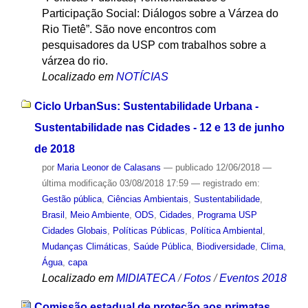
Participação Social: Diálogos sobre a Várzea do
Rio Tietê”. São nove encontros com
pesquisadores da USP com trabalhos sobre a
várzea do rio.
Localizado em
NOTÍCIAS
Ciclo UrbanSus: Sustentabilidade Urbana -
Sustentabilidade nas Cidades - 12 e 13 de junho
de 2018
por
Maria Leonor de Calasans
—
publicado
12/06/2018
—
última modificação
03/08/2018 17:59
— registrado em:
Gestão pública
,
Ciências Ambientais
,
Sustentabilidade
,
Brasil
,
Meio Ambiente
,
ODS
,
Cidades
,
Programa USP
Cidades Globais
,
Políticas Públicas
,
Política Ambiental
,
Mudanças Climáticas
,
Saúde Pública
,
Biodiversidade
,
Clima
,
Água
,
capa
Localizado em
MIDIATECA
/
Fotos
/
Eventos 2018
Comissão estadual de proteção aos primatas