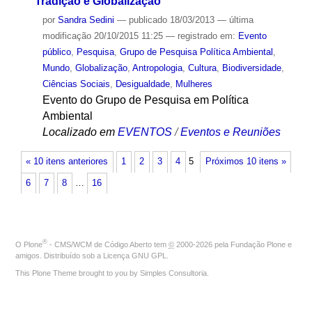
Tradição e Globalização
por
Sandra Sedini
—
publicado
18/03/2013
—
última
modificação
20/10/2015 11:25
— registrado em:
Evento
público
,
Pesquisa
,
Grupo de Pesquisa Política Ambiental
,
Mundo
,
Globalização
,
Antropologia
,
Cultura
,
Biodiversidade
,
Ciências Sociais
,
Desigualdade
,
Mulheres
Evento do Grupo de Pesquisa em Política
Ambiental
Localizado em
EVENTOS
/
Eventos e Reuniões
« 10 itens anteriores
1
2
3
4
5
Próximos 10 itens »
6
7
8
…
16
®
O
Plone
- CMS/WCM de Código Aberto
tem
©
2000-2026 pela
Fundação Plone
e
amigos. Distribuído sob a
Licença GNU GPL
.
This Plone Theme brought to you by
Simples Consultoria
.