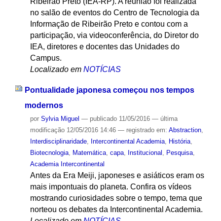
Ribeirão Preto (IEA-RP). A reunião foi realizada
no salão de eventos do Centro de Tecnologia da
Informação de Ribeirão Preto e contou com a
participação, via videoconferência, do Diretor do
IEA, diretores e docentes das Unidades do
Campus.
Localizado em
NOTÍCIAS
Pontualidade japonesa começou nos tempos
modernos
por
Sylvia Miguel
—
publicado
11/05/2016
—
última
modificação
12/05/2016 14:46
— registrado em:
Abstraction
,
Interdisciplinaridade
,
Intercontinental Academia
,
História
,
Biotecnologia
,
Matemática
,
capa
,
Institucional
,
Pesquisa
,
Academia Intercontinental
Antes da Era Meiji, japoneses e asiáticos eram os
mais impontuais do planeta. Confira os vídeos
mostrando curiosidades sobre o tempo, tema que
norteou os debates da Intercontinental Academia.
Localizado em
NOTÍCIAS