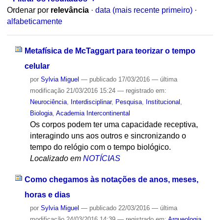
Ordenar por
relevância
·
data (mais recente primeiro)
·
alfabeticamente
Metafísica de McTaggart para teorizar o tempo
celular
por
Sylvia Miguel
—
publicado
17/03/2016
—
última
modificação
21/03/2016 15:24
— registrado em:
Neurociência
,
Interdisciplinar
,
Pesquisa
,
Institucional
,
Biologia
,
Academia Intercontinental
Os corpos podem ter uma capacidade receptiva,
interagindo uns aos outros e sincronizando o
tempo do relógio com o tempo biológico.
Localizado em
NOTÍCIAS
Como chegamos às notações de anos, meses,
horas e dias
por
Sylvia Miguel
—
publicado
22/03/2016
—
última
modificação
24/03/2016 14:39
— registrado em:
Arqueologia
,