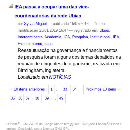
IEA passa a ocupar uma das vice-
coordenadorias da rede Ubias
por
Sylvia Miguel
—
publicado
15/07/2016
—
última
modificação
23/01/2019 16:47
— registrado em:
Ubias
,
Intercontinental Academia
,
ICA
,
Pesquisa
,
Institucional
,
IEA
,
Evento interno
,
capa
Reestruturação na governança e financiamentos
de pesquisa foram alguns dos temas debatidos na
reunião de dirigentes do organismo, realizada em
Birmingham, Inglaterra.
Localizado em
NOTÍCIAS
« 10 itens anteriores
1
…
33
34
Próximos 10 itens »
35
36
37
38
39
…
49
®
O
Plone
- CMS/WCM de Código Aberto
tem
©
2000-2026 pela
Fundação Plone
e
amigos. Distribuído sob a
Licença GNU GPL
.