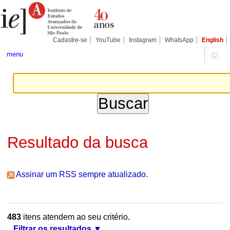
Ir
Ferramentas
Seções
para
Pessoais
o
conteúdo.
|
Cadastre-se
YouTube
Instagram
WhatsApp
English
Ir
para
menu
a
navegação
Resultado da busca
Assinar um RSS sempre atualizado.
483
itens atendem ao seu critério.
Filtrar os resultados