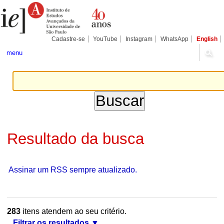
Ir
Ferramentas
Seções
para
Pessoais
o
conteúdo.
|
Cadastre-se
YouTube
Instagram
WhatsApp
English
Ir
para
menu
a
navegação
Resultado da busca
Assinar um RSS sempre atualizado.
283
itens atendem ao seu critério.
Filtrar os resultados