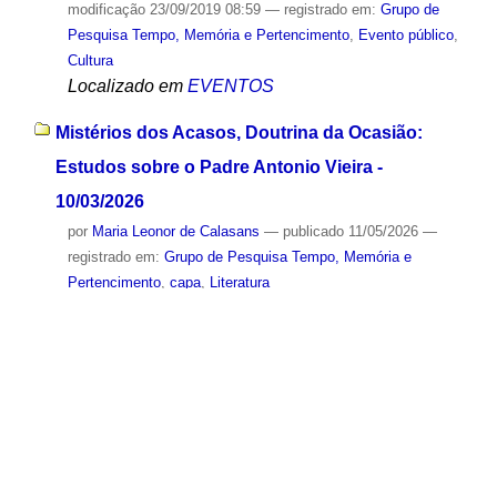
modificação
23/09/2019 08:59
— registrado em:
Grupo de
Pesquisa Tempo, Memória e Pertencimento
,
Evento público
,
Cultura
Localizado em
EVENTOS
Mistérios dos Acasos, Doutrina da Ocasião:
Estudos sobre o Padre Antonio Vieira -
10/03/2026
por
Maria Leonor de Calasans
—
publicado
11/05/2026
—
registrado em:
Grupo de Pesquisa Tempo, Memória e
Pertencimento
,
capa
,
Literatura
Localizado em
MIDIATECA
/
Fotos
/
Eventos 2026
Memória da Ciência, Memória da Arte
por
Sergio R V Bernardo
—
publicado
17/06/2024
—
última
modificação
17/06/2024 10:35
— registrado em:
Grupo de
Pesquisa Tempo, Memória e Pertencimento
O evento visa contribuir na discussão do papel do
casal Max Löwenstein e Lily Epstein Löwenstein