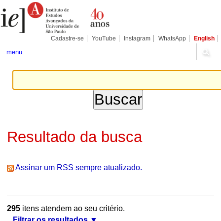
Ir
Ferramentas
Seções
para
Pessoais
o
conteúdo.
|
Cadastre-se
YouTube
Instagram
WhatsApp
English
Ir
para
menu
a
navegação
Resultado da busca
Assinar um RSS sempre atualizado.
295
itens atendem ao seu critério.
Filtrar os resultados