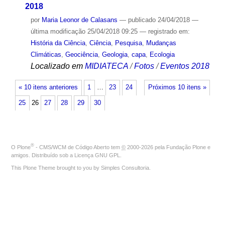
2018
por
Maria Leonor de Calasans
—
publicado
24/04/2018
—
última modificação
25/04/2018 09:25
— registrado em:
História da Ciência
,
Ciência
,
Pesquisa
,
Mudanças
Climáticas
,
Geociência
,
Geologia
,
capa
,
Ecologia
Localizado em
MIDIATECA
/
Fotos
/
Eventos 2018
« 10 itens anteriores
1
…
23
24
Próximos 10 itens »
25
26
27
28
29
30
®
O
Plone
- CMS/WCM de Código Aberto
tem
©
2000-2026 pela
Fundação Plone
e
amigos. Distribuído sob a
Licença GNU GPL
.
This Plone Theme brought to you by
Simples Consultoria
.