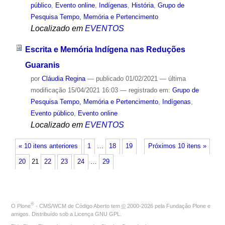
público
,
Evento online
,
Indígenas
,
História
,
Grupo de
Pesquisa Tempo, Memória e Pertencimento
Localizado em
EVENTOS
Escrita e Memória Indígena nas Reduções
Guaranis
por
Cláudia Regina
—
publicado
01/02/2021
—
última
modificação
15/04/2021 16:03
— registrado em:
Grupo de
Pesquisa Tempo, Memória e Pertencimento
,
Indígenas
,
Evento público
,
Evento online
Localizado em
EVENTOS
« 10 itens anteriores
1
…
18
19
Próximos 10 itens »
20
21
22
23
24
…
29
®
O
Plone
- CMS/WCM de Código Aberto
tem
©
2000-2026 pela
Fundação Plone
e
amigos. Distribuído sob a
Licença GNU GPL
.