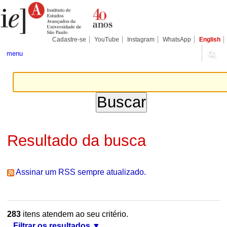
Ir
Ferramentas
Seções
para
Pessoais
o
conteúdo.
|
Cadastre-se
YouTube
Instagram
WhatsApp
English
Ir
para
menu
a
navegação
Resultado da busca
Assinar um RSS sempre atualizado.
283
itens atendem ao seu critério.
Filtrar os resultados