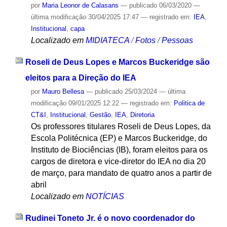
por
Maria Leonor de Calasans
—
publicado
06/03/2020
—
última modificação
30/04/2025 17:47
— registrado em:
IEA
,
Institucional
,
capa
Localizado em
MIDIATECA
/
Fotos
/
Pessoas
Roseli de Deus Lopes e Marcos Buckeridge são
eleitos para a Direção do IEA
por
Mauro Bellesa
—
publicado
25/03/2024
—
última
modificação
09/01/2025 12:22
— registrado em:
Politica de
CT&I
,
Institucional
,
Gestão
,
IEA
,
Diretoria
Os professores titulares Roseli de Deus Lopes, da
Escola Politécnica (EP) e Marcos Buckeridge, do
Instituto de Biociências (IB), foram eleitos para os
cargos de diretora e vice-diretor do IEA no dia 20
de março, para mandato de quatro anos a partir de
abril
Localizado em
NOTÍCIAS
Rudinei Toneto Jr. é o novo coordenador do