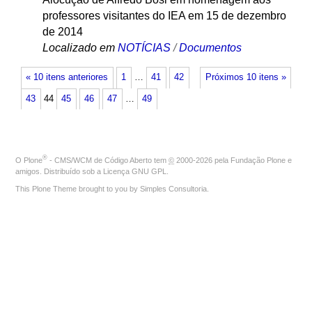
professores visitantes do IEA em 15 de dezembro
de 2014
Localizado em
NOTÍCIAS
/
Documentos
« 10 itens anteriores
1
…
41
42
Próximos 10 itens »
43
44
45
46
47
…
49
®
O
Plone
- CMS/WCM de Código Aberto
tem
©
2000-2026 pela
Fundação Plone
e
amigos. Distribuído sob a
Licença GNU GPL
.
This Plone Theme brought to you by
Simples Consultoria
.