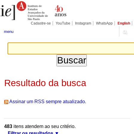
Ir
Ferramentas
Seções
para
Pessoais
o
conteúdo.
|
Cadastre-se
YouTube
Instagram
WhatsApp
English
Ir
para
menu
a
navegação
Resultado da busca
Assinar um RSS sempre atualizado.
483
itens atendem ao seu critério.
Filtrar os resultados