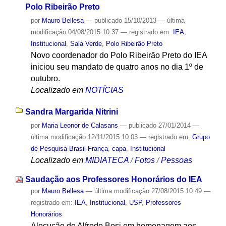
Polo Ribeirão Preto
por
Mauro Bellesa
—
publicado
15/10/2013
—
última
modificação
04/08/2015 10:37
— registrado em:
IEA
,
Institucional
,
Sala Verde
,
Polo Ribeirão Preto
Novo coordenador do Polo Ribeirão Preto do IEA
iniciou seu mandato de quatro anos no dia 1º de
outubro.
Localizado em
NOTÍCIAS
Sandra Margarida Nitrini
por
Maria Leonor de Calasans
—
publicado
27/01/2014
—
última modificação
12/11/2015 10:03
— registrado em:
Grupo
de Pesquisa Brasil-França
,
capa
,
Institucional
Localizado em
MIDIATECA
/
Fotos
/
Pessoas
Saudação aos Professores Honorários do IEA
por
Mauro Bellesa
—
última modificação
27/08/2015 10:49
—
registrado em:
IEA
,
Institucional
,
USP
,
Professores
Honorários
Alocução de Alfredo Bosi em homenagem aos