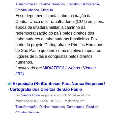
Transformação
,
Direitos humanos
,
Trabalho
,
Democracia
,
Cátedra Unesco
,
Ditadura
Esse depoimento conta sobre a criação da
Central Única dos Trabalhadores (CUT) em plena
época de ditadura militar, a caminho da
redemocratização do país pelos direitos dos
trabalhadores e trabalhadoras brasileiros. Faz
parte do projeto Cartografia de Direitos Humanos
de São Paulo que tem como objetivo mapear os
lugares de lutas e conquistas pelos direitos
humanos.
Localizado em
MIDIATECA
/
Vídeos
/
Vídeos
2014
Exposição (Re)Conhecer Para Nunca Esquecer!
- Cartografia dos Direitos de São Paulo
por
Sandra Codo
—
publicado
12/11/2014
—
última
modificação
05/06/2025 07:33
— registrado em:
Transformação
,
Direitos humanos
,
Democracia
,
Ditadura
,
Cátedra Unesco