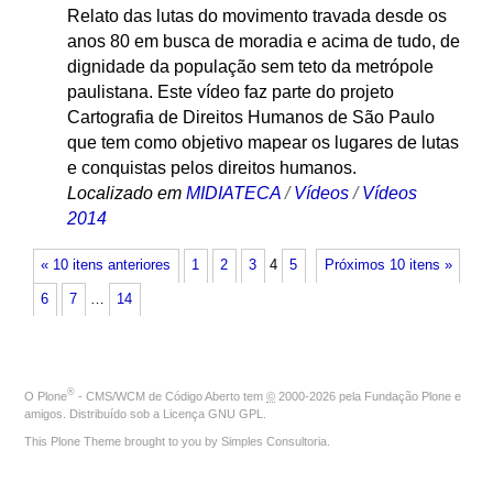
Relato das lutas do movimento travada desde os
anos 80 em busca de moradia e acima de tudo, de
dignidade da população sem teto da metrópole
paulistana. Este vídeo faz parte do projeto
Cartografia de Direitos Humanos de São Paulo
que tem como objetivo mapear os lugares de lutas
e conquistas pelos direitos humanos.
Localizado em
MIDIATECA
/
Vídeos
/
Vídeos
2014
« 10 itens anteriores
1
2
3
4
5
Próximos 10 itens »
6
7
…
14
®
O
Plone
- CMS/WCM de Código Aberto
tem
©
2000-2026 pela
Fundação Plone
e
amigos. Distribuído sob a
Licença GNU GPL
.
This Plone Theme brought to you by
Simples Consultoria
.