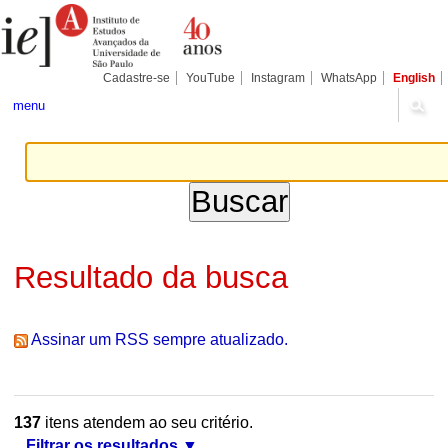
Ir
Ferramentas
Seções
para
Pessoais
o
conteúdo.
|
Cadastre-se
YouTube
Instagram
WhatsApp
English
Ir
para
menu
a
navegação
Resultado da busca
Assinar um RSS sempre atualizado.
137
itens atendem ao seu critério.
Filtrar os resultados