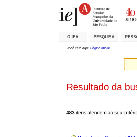
Ir
Ferramentas
Seções
para
Pessoais
o
conteúdo.
|
Ir
para
a
O IEA
PESQUISA
PESS
navegação
Você está aqui:
Página Inicial
Resultado da bu
483
itens atendem ao seu critéri