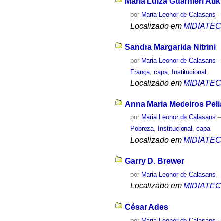
Maria Luiza Guarnieri Atik
por
Maria Leonor de Calasans
Localizado em
MIDIATE
Sandra Margarida Nitrini
por
Maria Leonor de Calasans
França
,
capa
,
Institucional
Localizado em
MIDIATE
Anna Maria Medeiros Pel
por
Maria Leonor de Calasans
Pobreza
,
Institucional
,
capa
Localizado em
MIDIATE
Garry D. Brewer
por
Maria Leonor de Calasans
Localizado em
MIDIATE
César Ades
por
Maria Leonor de Calasans