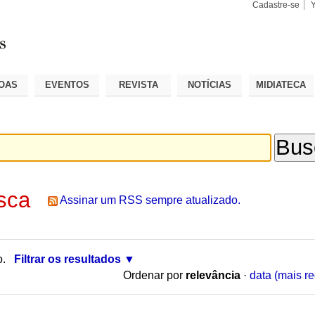
Cadastre-se
Busca
Busca
Avançad
OAS
EVENTOS
REVISTA
NOTÍCIAS
MIDIATECA
sca
Assinar um RSS sempre atualizado.
o.
Filtrar os resultados
Ordenar por
relevância
·
data (mais re