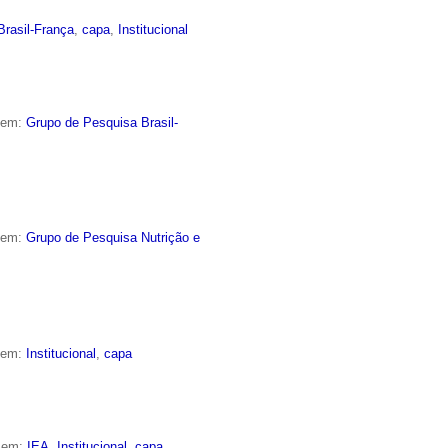
Brasil-França
,
capa
,
Institucional
o em:
Grupo de Pesquisa Brasil-
o em:
Grupo de Pesquisa Nutrição e
o em:
Institucional
,
capa
o em:
IEA
,
Institucional
,
capa