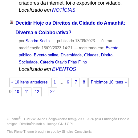
criadores da internet, foi o expositor convidado.
Localizado em
NOTÍCIAS
Decidir Hoje os Direitos da Cidade do Amanhã:
Diversa e Colaborativa?
por
Sandra Sedini
—
publicado
13/09/2023
—
última
modificação
15/09/2023 14:21
— registrado em:
Evento
público
,
Evento online
,
Diversidade
,
Cidades
,
Direito
,
Sociedade
,
Cátedra Otavio Frias Filho
Localizado em
EVENTOS
« 10 itens anteriores
1
…
6
7
8
Próximos 10 itens »
9
10
11
12
…
22
®
O
Plone
- CMS/WCM de Código Aberto
tem
©
2000-2026 pela
Fundação Plone
e
amigos. Distribuído sob a
Licença GNU GPL
.
This Plone Theme brought to you by
Simples Consultoria
.