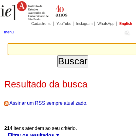
Ir
Ferramentas
Seções
para
Pessoais
o
conteúdo.
|
Cadastre-se
YouTube
Instagram
WhatsApp
English
Ir
para
menu
a
navegação
Resultado da busca
Assinar um RSS sempre atualizado.
214
itens atendem ao seu critério.
Filtrar os resultados