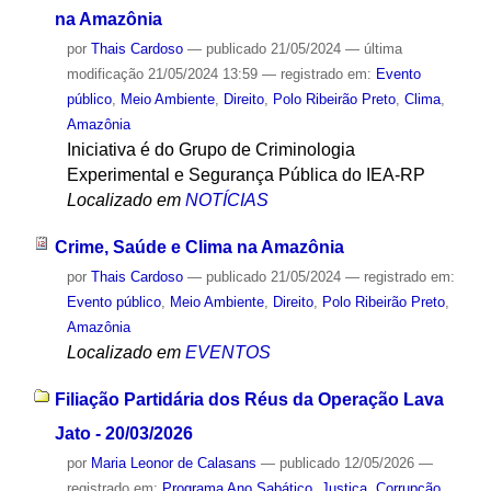
na Amazônia
por
Thais Cardoso
—
publicado
21/05/2024
—
última
modificação
21/05/2024 13:59
— registrado em:
Evento
público
,
Meio Ambiente
,
Direito
,
Polo Ribeirão Preto
,
Clima
,
Amazônia
Iniciativa é do Grupo de Criminologia
Experimental e Segurança Pública do IEA-RP
Localizado em
NOTÍCIAS
Crime, Saúde e Clima na Amazônia
por
Thais Cardoso
—
publicado
21/05/2024
— registrado em:
Evento público
,
Meio Ambiente
,
Direito
,
Polo Ribeirão Preto
,
Amazônia
Localizado em
EVENTOS
Filiação Partidária dos Réus da Operação Lava
Jato - 20/03/2026
por
Maria Leonor de Calasans
—
publicado
12/05/2026
—
registrado em:
Programa Ano Sabático
,
Justiça
,
Corrupção
,