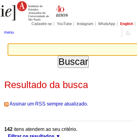
Ir
Ferramentas
Seções
para
Pessoais
o
conteúdo.
|
Cadastre-se
YouTube
Instagram
WhatsApp
English
Ir
para
menu
a
navegação
Resultado da busca
Assinar um RSS sempre atualizado.
142
itens atendem ao seu critério.
Filtrar os resultados