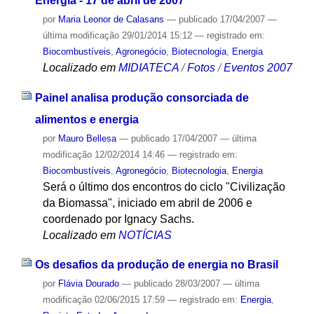
Energia - 17 de abril de 2007
por
Maria Leonor de Calasans
—
publicado
17/04/2007
—
última modificação
29/01/2014 15:12
— registrado em:
Biocombustíveis
,
Agronegócio
,
Biotecnologia
,
Energia
Localizado em
MIDIATECA
/
Fotos
/
Eventos 2007
Painel analisa produção consorciada de
alimentos e energia
por
Mauro Bellesa
—
publicado
17/04/2007
—
última
modificação
12/02/2014 14:46
— registrado em:
Biocombustíveis
,
Agronegócio
,
Biotecnologia
,
Energia
Será o último dos encontros do ciclo "Civilização
da Biomassa", iniciado em abril de 2006 e
coordenado por Ignacy Sachs.
Localizado em
NOTÍCIAS
Os desafios da produção de energia no Brasil
por
Flávia Dourado
—
publicado
28/03/2007
—
última
modificação
02/06/2015 17:59
— registrado em:
Energia
,