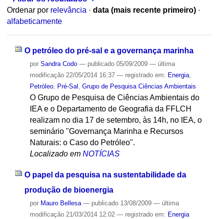
Ordenar por
relevância
·
data (mais recente primeiro)
·
alfabeticamente
O petróleo do pré-sal e a governança marinha
por
Sandra Codo
—
publicado
05/09/2009
—
última
modificação
22/05/2014 16:37
— registrado em:
Energia
,
Petróleo
,
Pré-Sal
,
Grupo de Pesquisa Ciências Ambientais
O Grupo de Pesquisa de Ciências Ambientais do
IEA e o Departamento de Geografia da FFLCH
realizam no dia 17 de setembro, às 14h, no IEA, o
seminário "Governança Marinha e Recursos
Naturais: o Caso do Petróleo".
Localizado em
NOTÍCIAS
O papel da pesquisa na sustentabilidade da
produção de bioenergia
por
Mauro Bellesa
—
publicado
13/08/2009
—
última
modificação
21/03/2014 12:02
— registrado em:
Energia