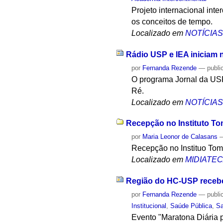
Projeto internacional inte
os conceitos de tempo.
Localizado em
NOTÍCIA
Rádio USP e IEA iniciam 
por
Fernanda Rezende
—
publi
O programa Jornal da USP
Ré.
Localizado em
NOTÍCIA
Recepção no Instituto To
por
Maria Leonor de Calasans
Recepção no Instituo Tom
Localizado em
MIDIATE
Região do HC-USP recebe
por
Fernanda Rezende
—
publi
Institucional
,
Saúde Pública
,
S
Evento "Maratona Diária p