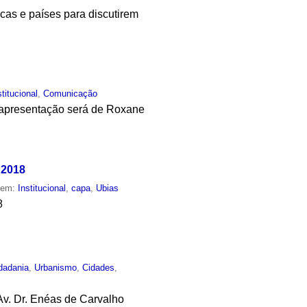
ficas e países para discutirem
stitucional
,
Comunicação
A apresentação será de Roxane
 2018
o em:
Institucional
,
capa
,
Ubias
8
dadania
,
Urbanismo
,
Cidades
,
Av. Dr. Enéas de Carvalho