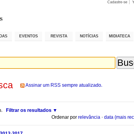
Cadastre-se
Busca
Busca
Avançad
OAS
EVENTOS
REVISTA
NOTÍCIAS
MIDIATECA
sca
Assinar um RSS sempre atualizado.
o.
Filtrar os resultados
Ordenar por
relevância
·
data (mais rec
 2012-2017