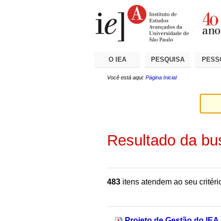
Ir
Ferramentas
Seções
para
Pessoais
o
conteúdo.
|
Ir
para
a
O IEA
PESQUISA
PESS
navegação
Você está aqui:
Página Inicial
Resultado da bu
483
itens atendem ao seu critéri
Projeto de Gestão do IEA