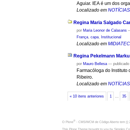
Aguiar. IEA é um dos org
Localizado em
NOTÍCIA
Regina Maria Salgado C
por
Maria Leonor de Calasans
França
,
capa
,
Institucional
Localizado em
MIDIATE
Regina Pekelmann Markus 
por
Mauro Bellesa
—
publicado
Farmacóloga do Instituto
Ribeiro.
Localizado em
NOTÍCIA
« 10 itens anteriores
1
…
35
®
O
Plone
- CMS/WCM de Código Aberto
tem
©
2
This Plone Theme brought to you by
Simples Co