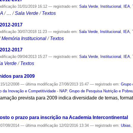
odificação
31/01/2019 16:12
— registrado em:
Sala Verde
,
Institucional
,
IEA
,
CA
/
…
/
Sala Verde
/
Textos
 2012-2017
odificação
30/07/2018 11:23
— registrado em:
Sala Verde
,
Institucional
,
IEA
,
/
Memória Institucional
/
Textos
 2012-2017
odificação
09/04/2013 15:27
— registrado em:
Sala Verde
,
Institucional
,
IEA
,
la Verde
/
Textos
inidos para 2009
15/12/2008
—
última modificação
27/08/2013 15:47
— registrado em:
Grupo 
o da Inovação e Competitividade - NAP
,
Grupo de Pesquisa Nutrição e Pobre
ramação prevista para 2009 indica diversidade de temas, forma
S
osto o prazo para inscrição na Academia Intercontinental
07/08/2014
—
última modificação
12/02/2016 13:34
— registrado em:
Ubias