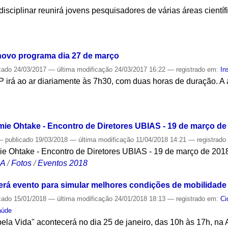
rdisciplinar reunirá jovens pesquisadores de várias áreas cientí
S
novo programa dia 27 de março
cado
24/03/2017
—
última modificação
24/03/2017 16:22
— registrado em:
In
 irá ao ar diariamente às 7h30, com duas horas de duração. 
S
mie Ohtake - Encontro de Diretores UBIAS - 19 de março de
—
publicado
19/03/2018
—
última modificação
11/04/2018 14:21
— registrad
ie Ohtake - Encontro de Diretores UBIAS - 19 de março de 201
CA
/
Fotos
/
Eventos 2018
rá evento para simular melhores condições de mobilidade
cado
15/01/2018
—
última modificação
24/01/2018 18:13
— registrado em:
Ci
aúde
ela Vida" acontecerá no dia 25 de janeiro, das 10h às 17h, na 