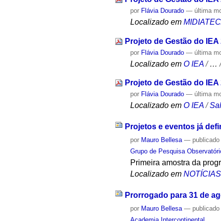
por
Flávia Dourado
—
última m
Localizado em
MIDIATE
Projeto de Gestão do IEA
por
Flávia Dourado
—
última m
Localizado em
O IEA
/
…
Projeto de Gestão do IEA
por
Flávia Dourado
—
última m
Localizado em
O IEA
/
Sa
Projetos e eventos já def
por
Mauro Bellesa
—
publicado
Grupo de Pesquisa Observatóri
Primeira amostra da prog
Localizado em
NOTÍCIA
Prorrogado para 31 de ag
por
Mauro Bellesa
—
publicado
Academia Intercontinental