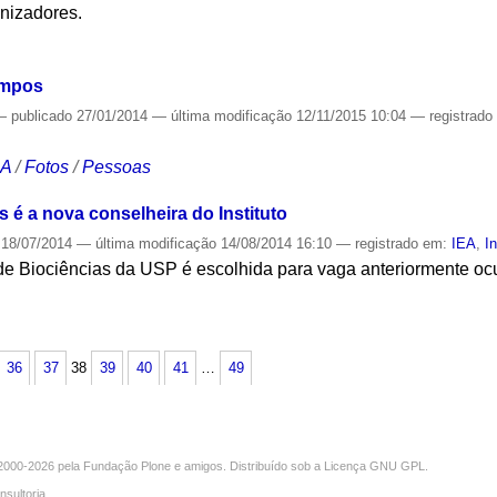
anizadores.
S
ampos
—
publicado
27/01/2014
—
última modificação
12/11/2015 10:04
— registrad
CA
/
Fotos
/
Pessoas
é a nova conselheira do Instituto
18/07/2014
—
última modificação
14/08/2014 16:10
— registrado em:
IEA
,
I
 de Biociências da USP é escolhida para vaga anteriormente o
S
36
37
38
39
40
41
…
49
000-2026 pela
Fundação Plone
e amigos. Distribuído sob a
Licença GNU GPL
.
nsultoria
.