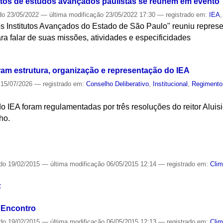
utos de estudos avançados paulistas se reúnem em evento
do
23/05/2022
—
última modificação
23/05/2022 17:30
— registrado em:
IEA
s Institutos Avançados do Estado de São Paulo" reuniu represe
ara falar de suas missões, atividades e especificidades
S
ram estrutura, organização e representação do IEA
15/07/2026
— registrado em:
Conselho Deliberativo
,
Institucional
,
Regimento
 do IEA foram regulamentadas por três resoluções do reitor Alu
ho.
S
ado
19/02/2015
—
última modificação
06/05/2015 12:14
— registrado em:
Cli
S
 Encontro
ado
19/02/2015
—
última modificação
06/05/2015 12:13
— registrado em:
Cli