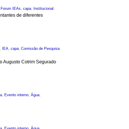
,
Forum IEAs
,
capa
,
Institucional
ntantes de diferentes
,
IEA
,
capa
,
Comissão de Pesquisa
isio Augusto Cotrim Segurado
ma
,
Evento interno
,
Água
,
ma
,
Evento interno
,
Água
,