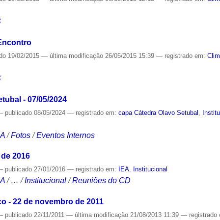
S
Encontro
ado
19/02/2015
—
última modificação
26/05/2015 15:39
— registrado em:
Cli
S
tubal - 07/05/2024
—
publicado
08/05/2024
— registrado em:
capa Cátedra Olavo Setubal
,
Instit
CA
/
Fotos
/
Eventos Internos
 de 2016
—
publicado
27/01/2016
— registrado em:
IEA
,
Institucional
CA
/
…
/
Institucional
/
Reuniões do CD
o - 22 de novembro de 2011
—
publicado
22/11/2011
—
última modificação
21/08/2013 11:39
— registrado