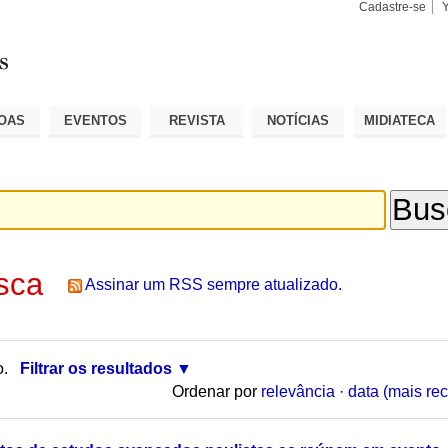
Cadastre-se
Busca
Busca
Avançad
OAS
EVENTOS
REVISTA
NOTÍCIAS
MIDIATECA
sca
Assinar um RSS sempre atualizado.
o.
Filtrar os resultados
Ordenar por
relevância
·
data (mais rec