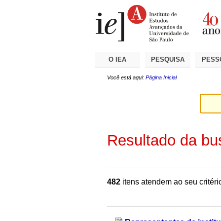
Ir
Ferramentas
Seções
para
Pessoais
o
conteúdo.
|
Ir
para
a
O IEA
PESQUISA
PESS
navegação
Você está aqui:
Página Inicial
Resultado da bu
482
itens atendem ao seu critéri