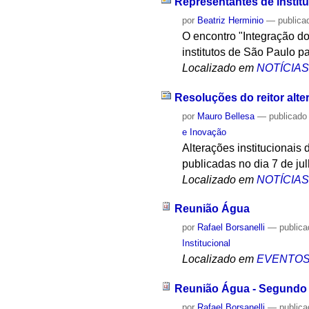
Representantes de instit
por
Beatriz Herminio
—
publica
O encontro "Integração do
institutos de São Paulo p
Localizado em
NOTÍCIA
Resoluções do reitor alte
por
Mauro Bellesa
—
publicado
e Inovação
Alterações institucionais
publicadas no dia 7 de jul
Localizado em
NOTÍCIA
Reunião Água
por
Rafael Borsanelli
—
public
Institucional
Localizado em
EVENTO
Reunião Água - Segundo
por
Rafael Borsanelli
—
public