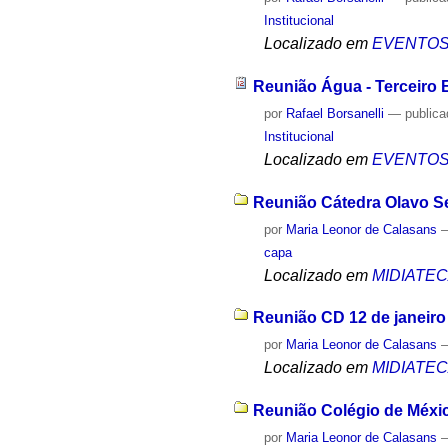
Institucional
Localizado em
EVENTO
Reunião Água - Terceiro 
por
Rafael Borsanelli
—
public
Institucional
Localizado em
EVENTO
Reunião Cátedra Olavo Se
por
Maria Leonor de Calasans
capa
Localizado em
MIDIATE
Reunião CD 12 de janeiro
por
Maria Leonor de Calasans
Localizado em
MIDIATE
Reunião Colégio de Méxic
por
Maria Leonor de Calasans