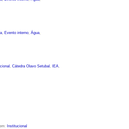
ma
,
Evento interno
,
Água
,
ucional
,
Cátedra Olavo Setubal
,
IEA
,
 em:
Institucional