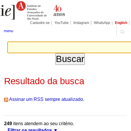
Ir
Ferramentas
Seções
para
Pessoais
o
conteúdo.
|
Cadastre-se
YouTube
Instagram
WhatsApp
English
Ir
para
menu
a
navegação
Resultado da busca
Assinar um RSS sempre atualizado.
249
itens atendem ao seu critério.
Filtrar os resultados