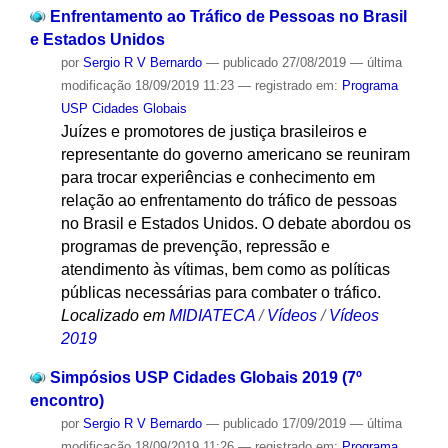
Enfrentamento ao Tráfico de Pessoas no Brasil
e Estados Unidos
por
Sergio R V Bernardo
—
publicado
27/08/2019
—
última
modificação
18/09/2019 11:23
— registrado em:
Programa
USP Cidades Globais
Juízes e promotores de justiça brasileiros e
representante do governo americano se reuniram
para trocar experiências e conhecimento em
relação ao enfrentamento do tráfico de pessoas
no Brasil e Estados Unidos. O debate abordou os
programas de prevenção, repressão e
atendimento às vítimas, bem como as políticas
públicas necessárias para combater o tráfico.
Localizado em
MIDIATECA
/
Vídeos
/
Vídeos
2019
Simpósios USP Cidades Globais 2019 (7º
encontro)
por
Sergio R V Bernardo
—
publicado
17/09/2019
—
última
modificação
18/09/2019 11:26
— registrado em:
Programa