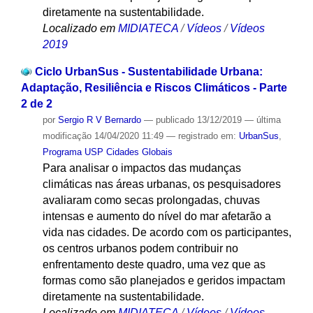
diretamente na sustentabilidade.
Localizado em
MIDIATECA
/
Vídeos
/
Vídeos
2019
Ciclo UrbanSus - Sustentabilidade Urbana:
Adaptação, Resiliência e Riscos Climáticos - Parte
2 de 2
por
Sergio R V Bernardo
—
publicado
13/12/2019
—
última
modificação
14/04/2020 11:49
— registrado em:
UrbanSus
,
Programa USP Cidades Globais
Para analisar o impactos das mudanças
climáticas nas áreas urbanas, os pesquisadores
avaliaram como secas prolongadas, chuvas
intensas e aumento do nível do mar afetarão a
vida nas cidades. De acordo com os participantes,
os centros urbanos podem contribuir no
enfrentamento deste quadro, uma vez que as
formas como são planejados e geridos impactam
diretamente na sustentabilidade.
Localizado em
MIDIATECA
/
Vídeos
/
Vídeos