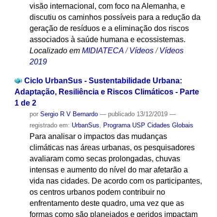
visão internacional, com foco na Alemanha, e
discutiu os caminhos possíveis para a redução da
geração de resíduos e a eliminação dos riscos
associados à saúde humana e ecossistemas.
Localizado em
MIDIATECA
/
Vídeos
/
Vídeos
2019
Ciclo UrbanSus - Sustentabilidade Urbana:
Adaptação, Resiliência e Riscos Climáticos - Parte
1 de 2
por
Sergio R V Bernardo
—
publicado
13/12/2019
—
registrado em:
UrbanSus
,
Programa USP Cidades Globais
Para analisar o impactos das mudanças
climáticas nas áreas urbanas, os pesquisadores
avaliaram como secas prolongadas, chuvas
intensas e aumento do nível do mar afetarão a
vida nas cidades. De acordo com os participantes,
os centros urbanos podem contribuir no
enfrentamento deste quadro, uma vez que as
formas como são planejados e geridos impactam