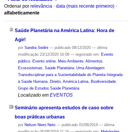
Ordenar por
relevância
·
data (mais recente primeiro)
·
alfabeticamente
Saúde Planetária na América Latina: Hora de
Agir!
por
Sandra Sedini
—
publicado
08/12/2020
—
última
modificação
23/12/2020 16:08
— registrado em:
Evento
público
,
Evento online
,
Meio Ambiente
,
Alimentos
,
Ecossistemas
,
Saúde Planetária: Uma Abordagem
Transdisciplinar para a Sustentabilidade do Planeta Integrada
à Saúde Humana
,
Direito
,
América Latina
,
Biodiversidade
,
Grupo de Estudos Saúde Planetária
Localizado em
EVENTOS
Seminário apresenta estudos de caso sobre
boas práticas urbanas
por
Nelson Niero Neto
—
publicado
01/08/2019
—
última
modificação
05/08/2019 11:16
— registrado em:
Metrópoles
,