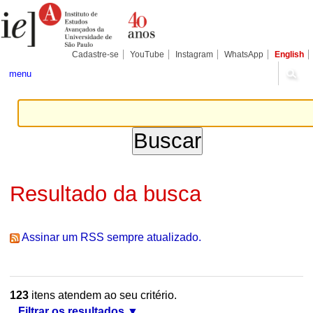
Ir
Ferramentas
Seções
para
Pessoais
o
conteúdo.
|
Cadastre-se
YouTube
Instagram
WhatsApp
English
Ir
para
menu
a
navegação
Resultado da busca
Assinar um RSS sempre atualizado.
123
itens atendem ao seu critério.
Filtrar os resultados