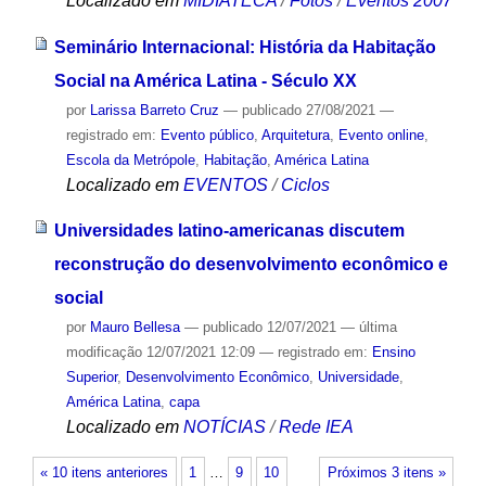
Localizado em
MIDIATECA
/
Fotos
/
Eventos 2007
Seminário Internacional: História da Habitação
Social na América Latina - Século XX
por
Larissa Barreto Cruz
—
publicado
27/08/2021
—
registrado em:
Evento público
,
Arquitetura
,
Evento online
,
Escola da Metrópole
,
Habitação
,
América Latina
Localizado em
EVENTOS
/
Ciclos
Universidades latino-americanas discutem
reconstrução do desenvolvimento econômico e
social
por
Mauro Bellesa
—
publicado
12/07/2021
—
última
modificação
12/07/2021 12:09
— registrado em:
Ensino
Superior
,
Desenvolvimento Econômico
,
Universidade
,
América Latina
,
capa
Localizado em
NOTÍCIAS
/
Rede IEA
« 10 itens anteriores
1
…
9
10
Próximos 3 itens »