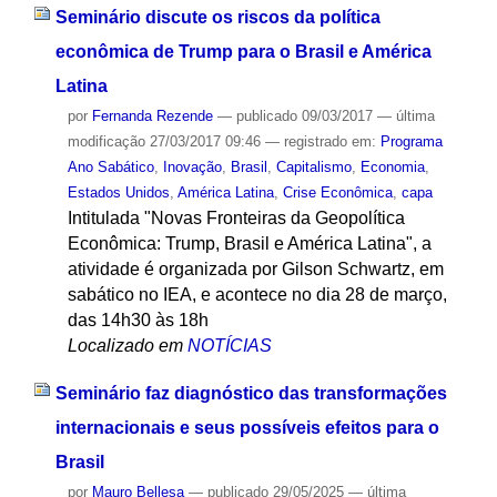
Seminário discute os riscos da política
econômica de Trump para o Brasil e América
Latina
por
Fernanda Rezende
—
publicado
09/03/2017
—
última
modificação
27/03/2017 09:46
— registrado em:
Programa
Ano Sabático
,
Inovação
,
Brasil
,
Capitalismo
,
Economia
,
Estados Unidos
,
América Latina
,
Crise Econômica
,
capa
Intitulada "Novas Fronteiras da Geopolítica
Econômica: Trump, Brasil e América Latina", a
atividade é organizada por Gilson Schwartz, em
sabático no IEA, e acontece no dia 28 de março,
das 14h30 às 18h
Localizado em
NOTÍCIAS
Seminário faz diagnóstico das transformações
internacionais e seus possíveis efeitos para o
Brasil
por
Mauro Bellesa
—
publicado
29/05/2025
—
última