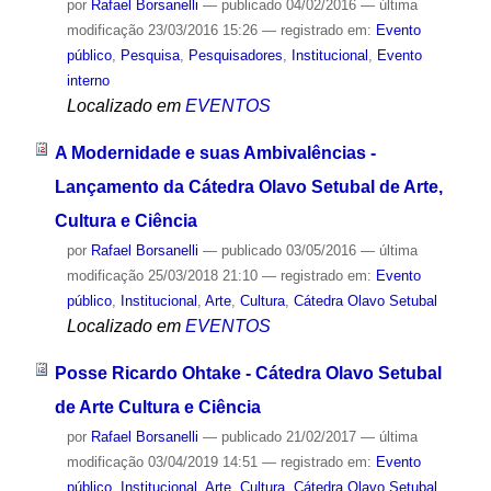
por
Rafael Borsanelli
—
publicado
04/02/2016
—
última
modificação
23/03/2016 15:26
— registrado em:
Evento
público
,
Pesquisa
,
Pesquisadores
,
Institucional
,
Evento
interno
Localizado em
EVENTOS
A Modernidade e suas Ambivalências -
Lançamento da Cátedra Olavo Setubal de Arte,
Cultura e Ciência
por
Rafael Borsanelli
—
publicado
03/05/2016
—
última
modificação
25/03/2018 21:10
— registrado em:
Evento
público
,
Institucional
,
Arte
,
Cultura
,
Cátedra Olavo Setubal
Localizado em
EVENTOS
Posse Ricardo Ohtake - Cátedra Olavo Setubal
de Arte Cultura e Ciência
por
Rafael Borsanelli
—
publicado
21/02/2017
—
última
modificação
03/04/2019 14:51
— registrado em:
Evento
público
,
Institucional
,
Arte
,
Cultura
,
Cátedra Olavo Setubal