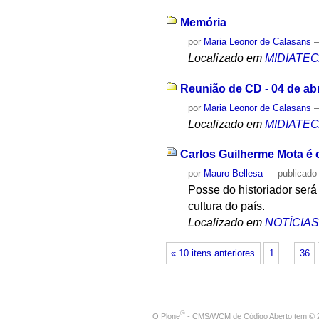
Memória
por
Maria Leonor de Calasans
Localizado em
MIDIATE
Reunião de CD - 04 de abr
por
Maria Leonor de Calasans
Localizado em
MIDIATE
Carlos Guilherme Mota é o
por
Mauro Bellesa
—
publicado
Posse do historiador será 
cultura do país.
Localizado em
NOTÍCIA
« 10 itens anteriores
1
…
36
®
O
Plone
- CMS/WCM de Código Aberto
tem
©
2