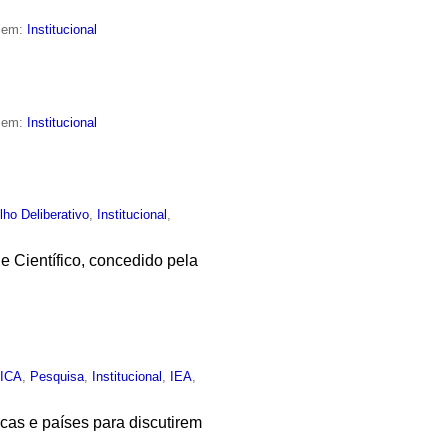
o em:
Institucional
o em:
Institucional
ho Deliberativo
,
Institucional
,
e Científico, concedido pela
,
ICA
,
Pesquisa
,
Institucional
,
IEA
,
ficas e países para discutirem