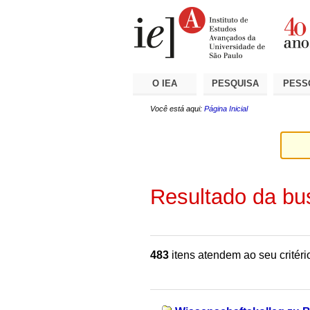
Ir
Ferramentas
Seções
para
Pessoais
o
conteúdo.
|
Ir
para
a
O IEA
PESQUISA
PESS
navegação
Você está aqui:
Página Inicial
Resultado da bu
483
itens atendem ao seu critéri