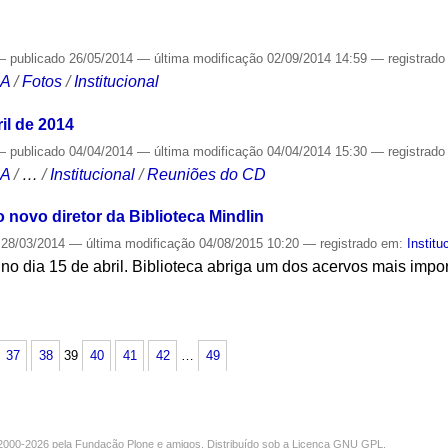
—
publicado
26/05/2014
—
última modificação
02/09/2014 14:59
— registrad
CA
/
Fotos
/
Institucional
il de 2014
—
publicado
04/04/2014
—
última modificação
04/04/2014 15:30
— registrad
CA
/
…
/
Institucional
/
Reuniões do CD
 novo diretor da Biblioteca Mindlin
28/03/2014
—
última modificação
04/08/2015 10:20
— registrado em:
Institu
no dia 15 de abril. Biblioteca abriga um dos acervos mais impor
S
37
38
39
40
41
42
…
49
000-2026 pela
Fundação Plone
e amigos. Distribuído sob a
Licença GNU GPL
.