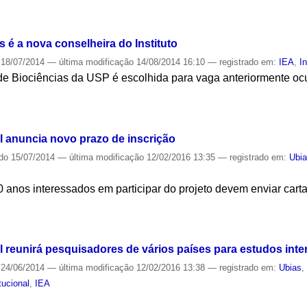
S
é a nova conselheira do Instituto
18/07/2014
—
última modificação
14/08/2014 16:10
— registrado em:
IEA
,
I
 de Biociências da USP é escolhida para vaga anteriormente o
S
l anuncia novo prazo de inscrição
ado
15/07/2014
—
última modificação
12/02/2016 13:35
— registrado em:
Ubi
anos interessados em participar do projeto devem enviar carta 
S
 reunirá pesquisadores de vários países para estudos inte
24/06/2014
—
última modificação
12/02/2016 13:38
— registrado em:
Ubias
itucional
,
IEA
S