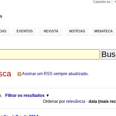
Cadastre-se
Busca
Busca
Avançad
OAS
EVENTOS
REVISTA
NOTÍCIAS
MIDIATECA
sca
Assinar um RSS sempre atualizado.
o.
Filtrar os resultados
Ordenar por
relevância
·
data (mais rec