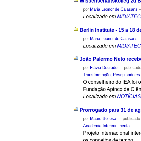
Wissenschaftskolleg zu Be
por
Maria Leonor de Calasans
Localizado em
MIDIATE
Berlin Institute - 15 a 18
por
Maria Leonor de Calasans
Localizado em
MIDIATE
João Palermo Neto recebe
por
Flávia Dourado
—
publicad
Transformação
,
Pesquisadores
O conselheiro do IEA foi 
Fundação Apinco de Ciênc
Localizado em
NOTÍCIA
Prorrogado para 31 de ag
por
Mauro Bellesa
—
publicado
Academia Intercontinental
Projeto internacional inte
os conceitos de tempo.