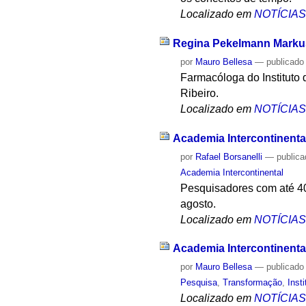
Localizado em
NOTÍCIA
Regina Pekelmann Markus 
por
Mauro Bellesa
—
publicado
Farmacóloga do Instituto
Ribeiro.
Localizado em
NOTÍCIA
Academia Intercontinenta
por
Rafael Borsanelli
—
public
Academia Intercontinental
Pesquisadores com até 40 
agosto.
Localizado em
NOTÍCIA
Academia Intercontinental
por
Mauro Bellesa
—
publicado
Pesquisa
,
Transformação
,
Inst
Localizado em
NOTÍCIA