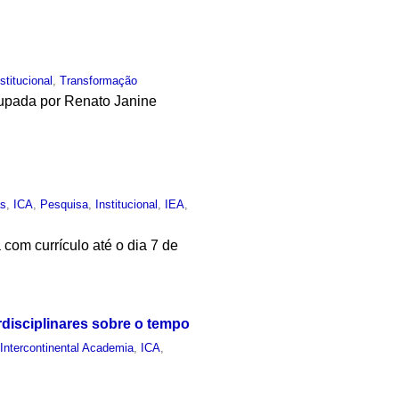
nstitucional
,
Transformação
cupada por Renato Janine
as
,
ICA
,
Pesquisa
,
Institucional
,
IEA
,
com currículo até o dia 7 de
rdisciplinares sobre o tempo
,
Intercontinental Academia
,
ICA
,