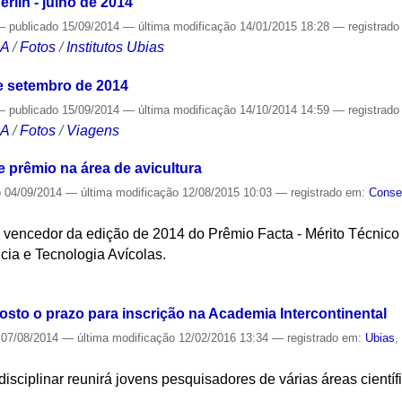
rlin - julho de 2014
—
publicado
15/09/2014
—
última modificação
14/01/2015 18:28
— registrad
CA
/
Fotos
/
Institutos Ubias
 de setembro de 2014
—
publicado
15/09/2014
—
última modificação
14/10/2014 14:59
— registrad
CA
/
Fotos
/
Viagens
 prêmio na área de avicultura
o
04/09/2014
—
última modificação
12/08/2015 10:03
— registrado em:
Consel
o vencedor da edição de 2014 do Prêmio Facta - Mérito Técnico 
ia e Tecnologia Avícolas.
S
osto o prazo para inscrição na Academia Intercontinental
07/08/2014
—
última modificação
12/02/2016 13:34
— registrado em:
Ubias
rdisciplinar reunirá jovens pesquisadores de várias áreas cientí