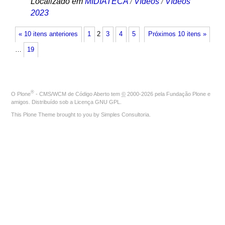
Localizado em
MIDIATECA
/
Vídeos
/
Vídeos
2023
« 10 itens anteriores
1
2
3
4
5
Próximos 10 itens »
…
19
®
O
Plone
- CMS/WCM de Código Aberto
tem
©
2000-2026 pela
Fundação Plone
e
amigos. Distribuído sob a
Licença GNU GPL
.
This Plone Theme brought to you by
Simples Consultoria
.