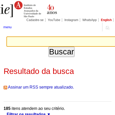
Ir
Ferramentas
Seções
para
Pessoais
o
conteúdo.
|
Cadastre-se
YouTube
Instagram
WhatsApp
English
Ir
para
menu
a
navegação
Resultado da busca
Assinar um RSS sempre atualizado.
185
itens atendem ao seu critério.
Filtrar os resultados