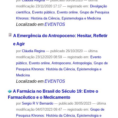
por
Cláudia Regina
—
publicado
08/09/2020
—
última
modificação
23/11/2020 17:17
— registrado em:
Divulgação
científica
,
Evento público
,
Evento online
,
Grupo de Pesquisa
Khronos: História da Ciência, Epistemologia e Medicina
Localizado em
EVENTOS
A Emergência do Antropoceno: Hesitar, Refletir
e Agir
por
Cláudia Regina
—
publicado
26/10/2020
—
última
modificação
23/12/2020 08:59
— registrado em:
Evento
público
,
Evento online
,
Antropoceno
,
Antropologia
,
Grupo de
Pesquisa Khronos: História da Ciência, Epistemologia e
Medicina
Localizado em
EVENTOS
A Farmácia no Brasil do Século 19: Entre o
Farmacêutico e o Medicamento
por
Sergio R V Bernardo
—
publicado
30/05/2023
—
última
modificação
04/07/2023 09:47
— registrado em:
Grupo de
Pesquisa Khronos: História da Ciência, Epistemologia e