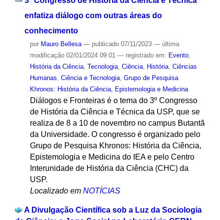
3º Congresso de História da Ciência e Técnica
enfatiza diálogo com outras áreas do
conhecimento
por
Mauro Bellesa
—
publicado
07/11/2023
—
última
modificação
02/01/2024 09:01
— registrado em:
Evento
,
História da Ciência
,
Tecnologia
,
Ciência
,
História
,
Ciências
Humanas
,
Ciência e Tecnologia
,
Grupo de Pesquisa
Khronos: História da Ciência, Epistemologia e Medicina
Diálogos e Fronteiras é o tema do 3º Congresso
de História da Ciência e Técnica da USP, que se
realiza de 8 a 10 de novembro no campus Butantã
da Universidade. O congresso é organizado pelo
Grupo de Pesquisa Khronos: História da Ciência,
Epistemologia e Medicina do IEA e pelo Centro
Interunidade de História da Ciência (CHC) da
USP.
Localizado em
NOTÍCIAS
A Divulgação Científica sob a Luz da Sociologia