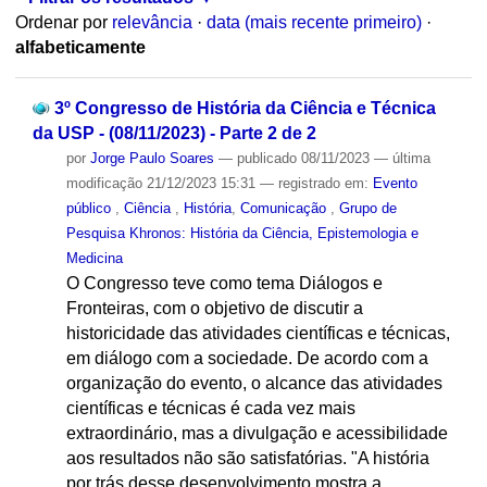
Ordenar por
relevância
·
data (mais recente primeiro)
·
alfabeticamente
3º Congresso de História da Ciência e Técnica
da USP - (08/11/2023) - Parte 2 de 2
por
Jorge Paulo Soares
—
publicado
08/11/2023
—
última
modificação
21/12/2023 15:31
— registrado em:
Evento
público
,
Ciência
,
História
,
Comunicação
,
Grupo de
Pesquisa Khronos: História da Ciência, Epistemologia e
Medicina
O Congresso teve como tema Diálogos e
Fronteiras, com o objetivo de discutir a
historicidade das atividades científicas e técnicas,
em diálogo com a sociedade. De acordo com a
organização do evento, o alcance das atividades
científicas e técnicas é cada vez mais
extraordinário, mas a divulgação e acessibilidade
aos resultados não são satisfatórias. "A história
por trás desse desenvolvimento mostra a