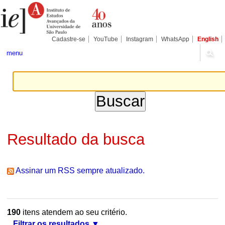
Ir
Ferramentas
Seções
para
Pessoais
o
conteúdo.
|
Cadastre-se
YouTube
Instagram
WhatsApp
English
Ir
para
menu
a
navegação
Resultado da busca
Assinar um RSS sempre atualizado.
190
itens atendem ao seu critério.
Filtrar os resultados