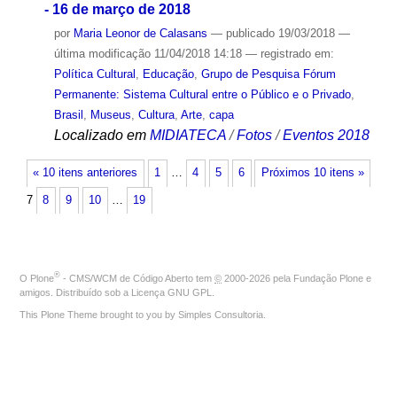
- 16 de março de 2018
por
Maria Leonor de Calasans
—
publicado
19/03/2018
—
última modificação
11/04/2018 14:18
— registrado em:
Política Cultural
,
Educação
,
Grupo de Pesquisa Fórum
Permanente: Sistema Cultural entre o Público e o Privado
,
Brasil
,
Museus
,
Cultura
,
Arte
,
capa
Localizado em
MIDIATECA
/
Fotos
/
Eventos 2018
« 10 itens anteriores
1
…
4
5
6
Próximos 10 itens »
7
8
9
10
…
19
®
O
Plone
- CMS/WCM de Código Aberto
tem
©
2000-2026 pela
Fundação Plone
e
amigos. Distribuído sob a
Licença GNU GPL
.
This Plone Theme brought to you by
Simples Consultoria
.