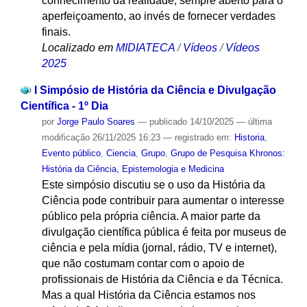
conhecimento da realidade, sempre aberto para o
aperfeiçoamento, ao invés de fornecer verdades
finais.
Localizado em
MIDIATECA
/
Vídeos
/
Vídeos
2025
I Simpósio de História da Ciência e Divulgação
Científica - 1º Dia
por
Jorge Paulo Soares
—
publicado
14/10/2025
—
última
modificação
26/11/2025 16:23
— registrado em:
Historia
,
Evento público
,
Ciencia
,
Grupo
,
Grupo de Pesquisa Khronos:
História da Ciência, Epistemologia e Medicina
Este simpósio discutiu se o uso da História da
Ciência pode contribuir para aumentar o interesse
público pela própria ciência. A maior parte da
divulgação científica pública é feita por museus de
ciência e pela mídia (jornal, rádio, TV e internet),
que não costumam contar com o apoio de
profissionais de História da Ciência e da Técnica.
Mas a qual História da Ciência estamos nos