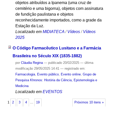
objetos atribuídos a Ipanema (uma cruz de
cemitério e uma bigorna), objetos com assinatura
de fundição paulistana e objetos
reconhecidamente importados, como a grade da
Estação da Luz.
Localizado em
MIDIATECA
/
Vídeos
/
Vídeos
2025
O Código Farmacêutico Lusitano e a Farmácia
Brasileira no Século XIX (1835-1882)
por
Cláudia Regina
—
publicado
20/02/2025
—
última
modificação
29/05/2025 14:41
— registrado em:
Farmacologia
,
Evento público
,
Evento online
,
Grupo de
Pesquisa Khronos: História da Ciência, Epistemologia e
Medicina
Localizado em
EVENTOS
1
2
3
4
…
19
Próximos 10 itens »