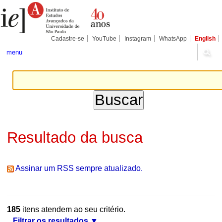
Ir
Ferramentas
Seções
para
Pessoais
o
conteúdo.
|
Cadastre-se
YouTube
Instagram
WhatsApp
English
Ir
para
menu
a
navegação
Resultado da busca
Assinar um RSS sempre atualizado.
185
itens atendem ao seu critério.
Filtrar os resultados