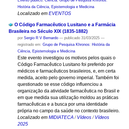
Evento público
,
Ciencia
,
Grupo de Pesquisa Khronos:
História da Ciência, Epistemologia e Medicina
Localizado em
EVENTOS
O Código Farmacêutico Lusitano e a Farmácia
Brasileira no Século XIX (1835-1882)
por
Sergio R V Bernardo
—
publicado
31/03/2025
—
registrado em:
Grupo de Pesquisa Khronos: História da
Ciência, Epistemologia e Medicina
Este evento investigou os motivos pelos quais o
Código Farmacêutico Lusitano foi preferido por
médicos e farmacêuticos brasileiros, e, em certa
medida, aceito pelo governo imperial. Também foi
questionado se esse código influenciou a
organização da atividade farmacêutica no Brasil e
em que medida sua utilização moldou as práticas
farmacêuticas e a busca por uma identidade
própria no campo da saúde no contexto brasileiro.
Localizado em
MIDIATECA
/
Vídeos
/
Vídeos
2025