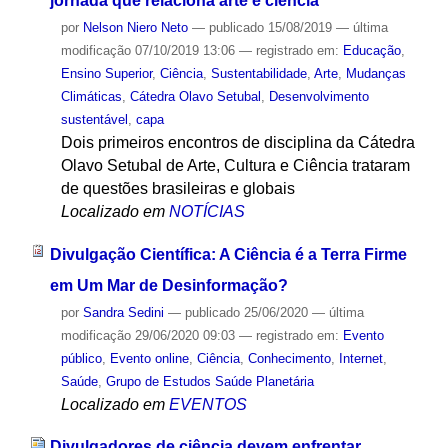
jornada que relaciona arte e ciência
por
Nelson Niero Neto
—
publicado
15/08/2019
—
última
modificação
07/10/2019 13:06
— registrado em:
Educação
,
Ensino Superior
,
Ciência
,
Sustentabilidade
,
Arte
,
Mudanças
Climáticas
,
Cátedra Olavo Setubal
,
Desenvolvimento
sustentável
,
capa
Dois primeiros encontros de disciplina da Cátedra
Olavo Setubal de Arte, Cultura e Ciência trataram
de questões brasileiras e globais
Localizado em
NOTÍCIAS
Divulgação Científica: A Ciência é a Terra Firme
em Um Mar de Desinformação?
por
Sandra Sedini
—
publicado
25/06/2020
—
última
modificação
29/06/2020 09:03
— registrado em:
Evento
público
,
Evento online
,
Ciência
,
Conhecimento
,
Internet
,
Saúde
,
Grupo de Estudos Saúde Planetária
Localizado em
EVENTOS
Divulgadores de ciência devem enfrentar