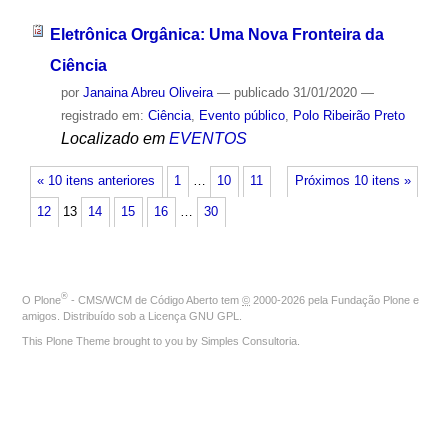
Eletrônica Orgânica: Uma Nova Fronteira da
Ciência
por
Janaina Abreu Oliveira
—
publicado
31/01/2020
—
registrado em:
Ciência
,
Evento público
,
Polo Ribeirão Preto
Localizado em
EVENTOS
« 10 itens anteriores
1
…
10
11
Próximos 10 itens »
12
13
14
15
16
…
30
®
O
Plone
- CMS/WCM de Código Aberto
tem
©
2000-2026 pela
Fundação Plone
e
amigos. Distribuído sob a
Licença GNU GPL
.
This Plone Theme brought to you by
Simples Consultoria
.