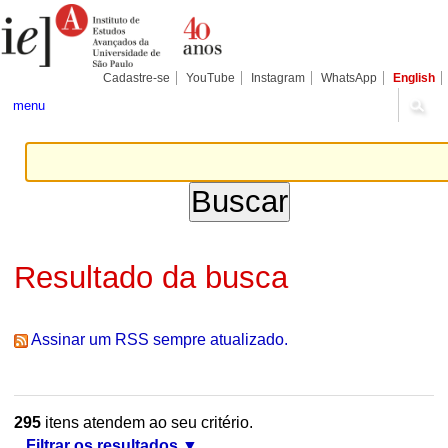
Ir
Ferramentas
Seções
para
Pessoais
o
conteúdo.
|
Cadastre-se
YouTube
Instagram
WhatsApp
English
Ir
para
menu
a
navegação
Resultado da busca
Assinar um RSS sempre atualizado.
295
itens atendem ao seu critério.
Filtrar os resultados