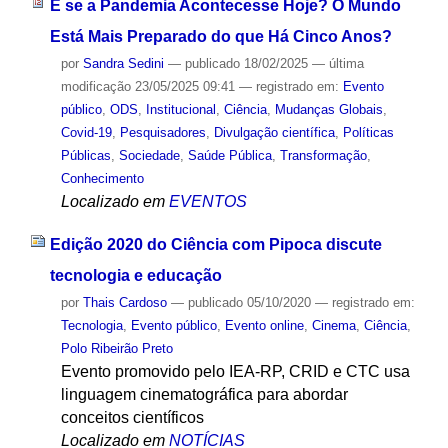
E se a Pandemia Acontecesse Hoje? O Mundo
Está Mais Preparado do que Há Cinco Anos?
por
Sandra Sedini
—
publicado
18/02/2025
—
última
modificação
23/05/2025 09:41
— registrado em:
Evento
público
,
ODS
,
Institucional
,
Ciência
,
Mudanças Globais
,
Covid-19
,
Pesquisadores
,
Divulgação científica
,
Políticas
Públicas
,
Sociedade
,
Saúde Pública
,
Transformação
,
Conhecimento
Localizado em
EVENTOS
Edição 2020 do Ciência com Pipoca discute
tecnologia e educação
por
Thais Cardoso
—
publicado
05/10/2020
— registrado em:
Tecnologia
,
Evento público
,
Evento online
,
Cinema
,
Ciência
,
Polo Ribeirão Preto
Evento promovido pelo IEA-RP, CRID e CTC usa
linguagem cinematográfica para abordar
conceitos científicos
Localizado em
NOTÍCIAS