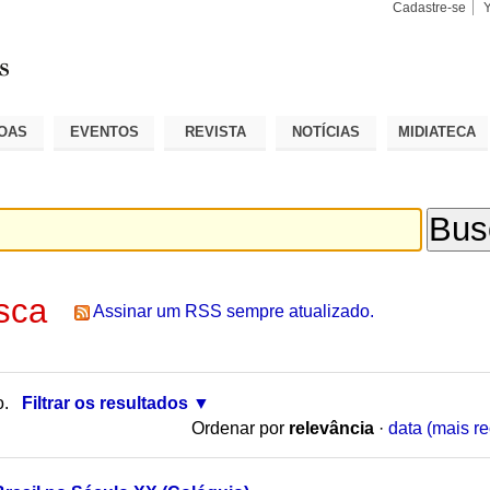
Cadastre-se
Busca
Busca
Avançad
OAS
EVENTOS
REVISTA
NOTÍCIAS
MIDIATECA
sca
Assinar um RSS sempre atualizado.
o.
Filtrar os resultados
Ordenar por
relevância
·
data (mais re