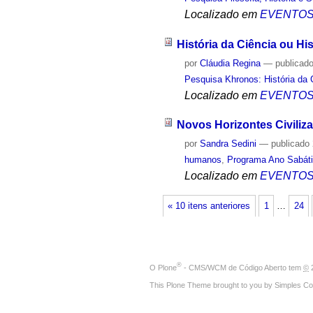
Localizado em
EVENTO
História da Ciência ou H
por
Cláudia Regina
—
publicad
Pesquisa Khronos: História da 
Localizado em
EVENTO
Novos Horizontes Civiliza
por
Sandra Sedini
—
publicado
humanos
,
Programa Ano Sabát
Localizado em
EVENTO
« 10 itens anteriores
1
…
24
®
O
Plone
- CMS/WCM de Código Aberto
tem
©
2
This Plone Theme brought to you by
Simples Co