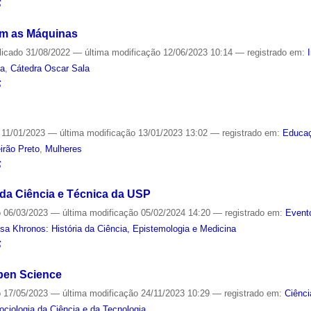
S
m as Máquinas
licado
31/08/2022
—
última modificação
12/06/2023 10:14
— registrado em:
ia
,
Cátedra Oscar Sala
S
11/01/2023
—
última modificação
13/01/2023 13:02
— registrado em:
Educa
irão Preto
,
Mulheres
S
 da Ciência e Técnica da USP
o
06/03/2023
—
última modificação
05/02/2024 14:20
— registrado em:
Event
sa Khronos: História da Ciência, Epistemologia e Medicina
S
Open Science
o
17/05/2023
—
última modificação
24/11/2023 10:29
— registrado em:
Ciênci
Sociologia da Ciência e da Tecnologia