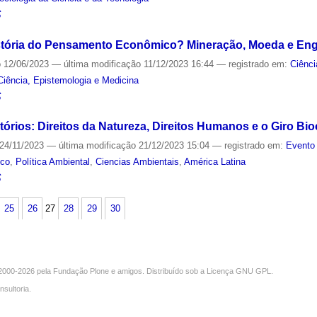
S
istória do Pensamento Econômico? Mineração, Moeda e Eng
o
12/06/2023
—
última modificação
11/12/2023 16:44
— registrado em:
Ciênci
Ciência, Epistemologia e Medicina
S
tórios: Direitos da Natureza, Direitos Humanos e o Giro Bio
24/11/2023
—
última modificação
21/12/2023 15:04
— registrado em:
Evento 
ico
,
Política Ambiental
,
Ciencias Ambientais
,
América Latina
S
25
26
27
28
29
30
000-2026 pela
Fundação Plone
e amigos. Distribuído sob a
Licença GNU GPL
.
nsultoria
.