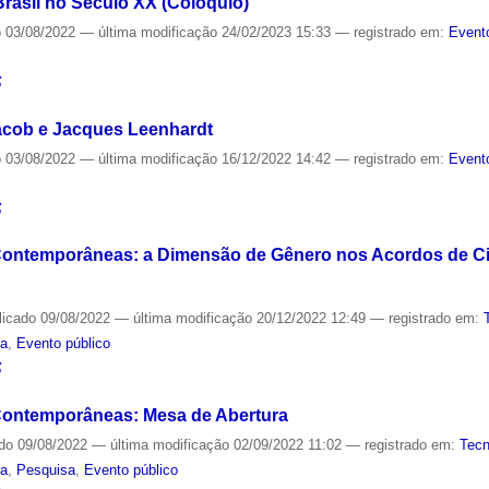
Brasil no Século XX (Colóquio)
o
03/08/2022
—
última modificação
24/02/2023 15:33
— registrado em:
Event
S
acob e Jacques Leenhardt
o
03/08/2022
—
última modificação
16/12/2022 14:42
— registrado em:
Event
S
 Contemporâneas: a Dimensão de Gênero nos Acordos de Ci
licado
09/08/2022
—
última modificação
20/12/2022 12:49
— registrado em:
ia
,
Evento público
S
 Contemporâneas: Mesa de Abertura
ado
09/08/2022
—
última modificação
02/09/2022 11:02
— registrado em:
Tecn
ia
,
Pesquisa
,
Evento público