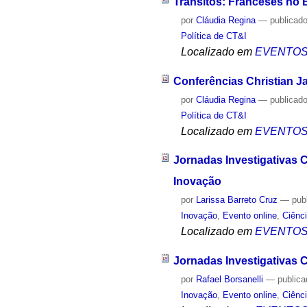
Trânsitos: Franceses no 
por
Cláudia Regina
—
publicad
Política de CT&I
Localizado em
EVENTO
Conferências Christian J
por
Cláudia Regina
—
publicad
Política de CT&I
Localizado em
EVENTO
Jornadas Investigativas
Inovação
por
Larissa Barreto Cruz
—
pub
Inovação
,
Evento online
,
Ciênc
Localizado em
EVENTO
Jornadas Investigativas
por
Rafael Borsanelli
—
public
Inovação
,
Evento online
,
Ciênc