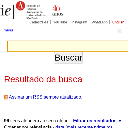
Ir
Ferramentas
Seções
para
Pessoais
o
conteúdo.
|
Cadastre-se
YouTube
Instagram
WhatsApp
English
Ir
para
menu
a
navegação
Resultado da busca
Assinar um RSS sempre atualizado.
96
itens atendem ao seu critério.
Filtrar os resultados
Ordenar por
relevância
·
data (mais recente primeiro)
·