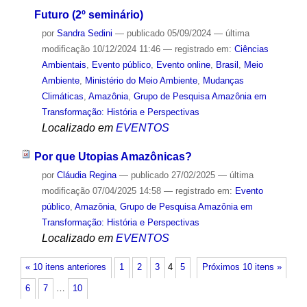
Futuro (2º seminário)
por
Sandra Sedini
—
publicado
05/09/2024
—
última
modificação
10/12/2024 11:46
— registrado em:
Ciências
Ambientais
,
Evento público
,
Evento online
,
Brasil
,
Meio
Ambiente
,
Ministério do Meio Ambiente
,
Mudanças
Climáticas
,
Amazônia
,
Grupo de Pesquisa Amazônia em
Transformação: História e Perspectivas
Localizado em
EVENTOS
Por que Utopias Amazônicas?
por
Cláudia Regina
—
publicado
27/02/2025
—
última
modificação
07/04/2025 14:58
— registrado em:
Evento
público
,
Amazônia
,
Grupo de Pesquisa Amazônia em
Transformação: História e Perspectivas
Localizado em
EVENTOS
« 10 itens anteriores
1
2
3
4
5
Próximos 10 itens »
6
7
…
10