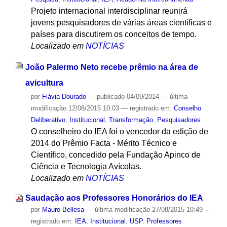
Projeto internacional interdisciplinar reunirá
jovens pesquisadores de várias áreas científicas e
países para discutirem os conceitos de tempo.
Localizado em
NOTÍCIAS
João Palermo Neto recebe prêmio na área de
avicultura
por
Flávia Dourado
—
publicado
04/09/2014
—
última
modificação
12/08/2015 10:03
— registrado em:
Conselho
Deliberativo
,
Institucional
,
Transformação
,
Pesquisadores
O conselheiro do IEA foi o vencedor da edição de
2014 do Prêmio Facta - Mérito Técnico e
Científico, concedido pela Fundação Apinco de
Ciência e Tecnologia Avícolas.
Localizado em
NOTÍCIAS
Saudação aos Professores Honorários do IEA
por
Mauro Bellesa
—
última modificação
27/08/2015 10:49
—
registrado em:
IEA
,
Institucional
,
USP
,
Professores