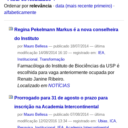
Ordenar por
relevância
·
data (mais recente primeiro)
·
alfabeticamente
Regina Pekelmann Markus é a nova conselheira
do Instituto
por
Mauro Bellesa
—
publicado
18/07/2014
—
última
modificação
14/08/2014 16:10
— registrado em:
IEA
,
Institucional
,
Transformação
Farmacóloga do Instituto de Biociências da USP é
escolhida para vaga anteriormente ocupada por
Renato Janine Ribeiro.
Localizado em
NOTÍCIAS
Prorrogado para 31 de agosto o prazo para
inscrição na Academia Intercontinental
por
Mauro Bellesa
—
publicado
07/08/2014
—
última
modificação
12/02/2016 13:34
— registrado em:
Ubias
,
ICA
,
Pesquisa
,
Institucional
,
IEA
,
Academia Intercontinental