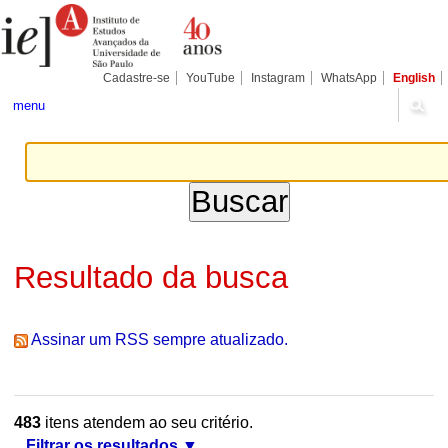
Ir
Ferramentas
Seções
para
Pessoais
o
conteúdo.
|
Cadastre-se
YouTube
Instagram
WhatsApp
English
Ir
para
menu
a
navegação
Resultado da busca
Assinar um RSS sempre atualizado.
483
itens atendem ao seu critério.
Filtrar os resultados