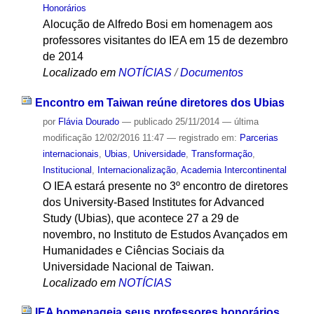
Honorários
Alocução de Alfredo Bosi em homenagem aos
professores visitantes do IEA em 15 de dezembro
de 2014
Localizado em
NOTÍCIAS
/
Documentos
Encontro em Taiwan reúne diretores dos Ubias
por
Flávia Dourado
—
publicado
25/11/2014
—
última
modificação
12/02/2016 11:47
— registrado em:
Parcerias
internacionais
,
Ubias
,
Universidade
,
Transformação
,
Institucional
,
Internacionalização
,
Academia Intercontinental
O IEA estará presente no 3º encontro de diretores
dos University-Based Institutes for Advanced
Study (Ubias), que acontece 27 a 29 de
novembro, no Instituto de Estudos Avançados em
Humanidades e Ciências Sociais da
Universidade Nacional de Taiwan.
Localizado em
NOTÍCIAS
IEA homenageia seus professores honorários