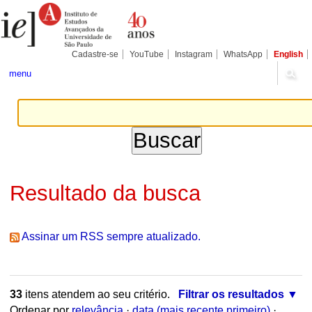
Ir
Ferramentas
Seções
para
Pessoais
o
conteúdo.
|
Cadastre-se
YouTube
Instagram
WhatsApp
English
Ir
para
menu
a
navegação
Resultado da busca
Assinar um RSS sempre atualizado.
33
itens atendem ao seu critério.
Filtrar os resultados
Ordenar por
relevância
·
data (mais recente primeiro)
·