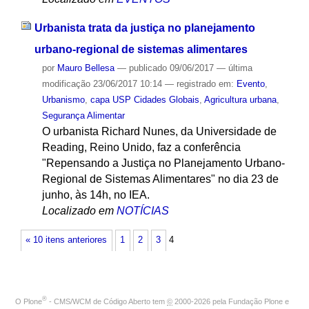
Urbanista trata da justiça no planejamento
urbano-regional de sistemas alimentares
por
Mauro Bellesa
—
publicado
09/06/2017
—
última
modificação
23/06/2017 10:14
— registrado em:
Evento
,
Urbanismo
,
capa USP Cidades Globais
,
Agricultura urbana
,
Segurança Alimentar
O urbanista Richard Nunes, da Universidade de
Reading, Reino Unido, faz a conferência
"Repensando a Justiça no Planejamento Urbano-
Regional de Sistemas Alimentares" no dia 23 de
junho, às 14h, no IEA.
Localizado em
NOTÍCIAS
« 10 itens anteriores
1
2
3
4
®
O
Plone
- CMS/WCM de Código Aberto
tem
©
2000-2026 pela
Fundação Plone
e