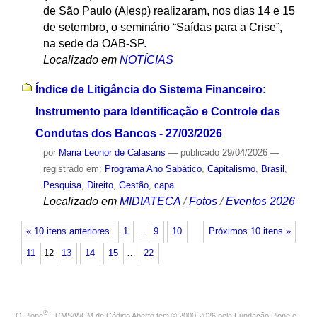
de São Paulo (Alesp) realizaram, nos dias 14 e 15
de setembro, o seminário “Saídas para a Crise”,
na sede da OAB-SP.
Localizado em
NOTÍCIAS
Índice de Litigância do Sistema Financeiro:
Instrumento para Identificação e Controle das
Condutas dos Bancos - 27/03/2026
por
Maria Leonor de Calasans
—
publicado
29/04/2026
—
registrado em:
Programa Ano Sabático
,
Capitalismo
,
Brasil
,
Pesquisa
,
Direito
,
Gestão
,
capa
Localizado em
MIDIATECA
/
Fotos
/
Eventos 2026
« 10 itens anteriores
1
…
9
10
Próximos 10 itens »
11
12
13
14
15
…
22
®
O
Plone
- CMS/WCM de Código Aberto
tem
©
2000-2026 pela
Fundação Plone
e