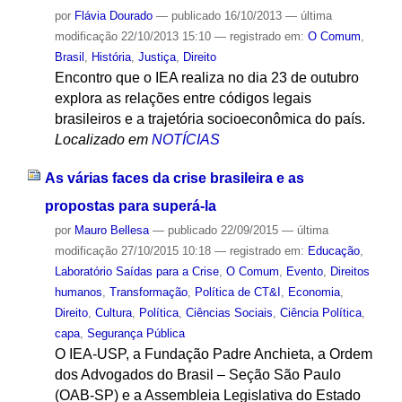
por
Flávia Dourado
—
publicado
16/10/2013
—
última
modificação
22/10/2013 15:10
— registrado em:
O Comum
,
Brasil
,
História
,
Justiça
,
Direito
Encontro que o IEA realiza no dia 23 de outubro
explora as relações entre códigos legais
brasileiros e a trajetória socioeconômica do país.
Localizado em
NOTÍCIAS
As várias faces da crise brasileira e as
propostas para superá-la
por
Mauro Bellesa
—
publicado
22/09/2015
—
última
modificação
27/10/2015 10:18
— registrado em:
Educação
,
Laboratório Saídas para a Crise
,
O Comum
,
Evento
,
Direitos
humanos
,
Transformação
,
Política de CT&I
,
Economia
,
Direito
,
Cultura
,
Política
,
Ciências Sociais
,
Ciência Política
,
capa
,
Segurança Pública
O IEA-USP, a Fundação Padre Anchieta, a Ordem
dos Advogados do Brasil – Seção São Paulo
(OAB-SP) e a Assembleia Legislativa do Estado