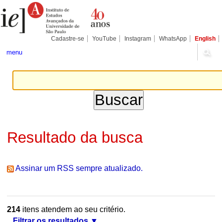
Ir
Ferramentas
Seções
para
Pessoais
o
conteúdo.
|
Cadastre-se
YouTube
Instagram
WhatsApp
English
Ir
para
menu
a
navegação
Resultado da busca
Assinar um RSS sempre atualizado.
214
itens atendem ao seu critério.
Filtrar os resultados