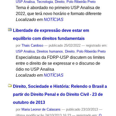
USP Analisa
,
Tecnologia
,
Direito
,
Polo Ribeirão Preto
Tema é abordado no primeiro USP Analisa de
2022, que terá novo horário e formato diferente
Localizado em
NOTÍCIAS
Liberdade de expressão deve estar em
equilíbrio com direitos fundamentais
por
Thais Cardoso
—
publicado
25/02/2022
— registrado em:
USP Analisa
,
Direitos humanos
,
Direito
,
Polo Ribeirão Preto
Especialistas da FDRP-USP discutem os limites
entre o direito de se expressar e o discurso de
ódio no USP Analisa
Localizado em
NOTÍCIAS
Direito, Sociedade e História: Relendo o Brasil a
partir do Direito Penal e do Direito Civil - 23 de
outubro de 2013
por
Maria Leonor de Calasans
—
publicado
23/10/2013
—
última modificação
24/10/2013 16:23
— registrado em:
O