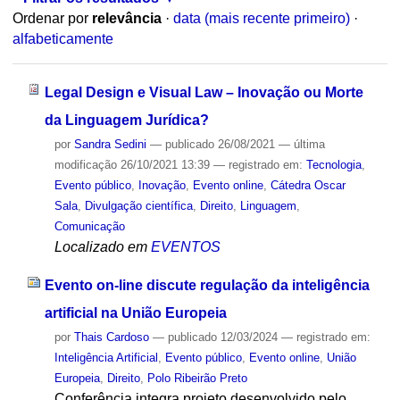
Ordenar por
relevância
·
data (mais recente primeiro)
·
alfabeticamente
Legal Design e Visual Law – Inovação ou Morte
da Linguagem Jurídica?
por
Sandra Sedini
—
publicado
26/08/2021
—
última
modificação
26/10/2021 13:39
— registrado em:
Tecnologia
,
Evento público
,
Inovação
,
Evento online
,
Cátedra Oscar
Sala
,
Divulgação científica
,
Direito
,
Linguagem
,
Comunicação
Localizado em
EVENTOS
Evento on-line discute regulação da inteligência
artificial na União Europeia
por
Thais Cardoso
—
publicado
12/03/2024
— registrado em:
Inteligência Artificial
,
Evento público
,
Evento online
,
União
Europeia
,
Direito
,
Polo Ribeirão Preto
Conferência integra projeto desenvolvido pelo