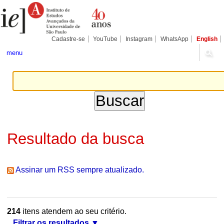
Ir
Ferramentas
Seções
para
Pessoais
o
conteúdo.
|
Cadastre-se
YouTube
Instagram
WhatsApp
English
Ir
para
menu
a
navegação
Resultado da busca
Assinar um RSS sempre atualizado.
214
itens atendem ao seu critério.
Filtrar os resultados