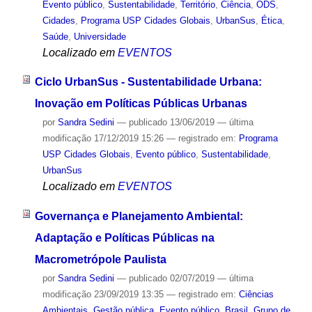
Evento público
,
Sustentabilidade
,
Território
,
Ciência
,
ODS
,
Cidades
,
Programa USP Cidades Globais
,
UrbanSus
,
Ética
,
Saúde
,
Universidade
Localizado em
EVENTOS
Ciclo UrbanSus - Sustentabilidade Urbana:
Inovação em Políticas Públicas Urbanas
por
Sandra Sedini
—
publicado
13/06/2019
—
última
modificação
17/12/2019 15:26
— registrado em:
Programa
USP Cidades Globais
,
Evento público
,
Sustentabilidade
,
UrbanSus
Localizado em
EVENTOS
Governança e Planejamento Ambiental:
Adaptação e Políticas Públicas na
Macrometrópole Paulista
por
Sandra Sedini
—
publicado
02/07/2019
—
última
modificação
23/09/2019 13:35
— registrado em:
Ciências
Ambientais
,
Gestão pública
,
Evento público
,
Brasil
,
Grupo de