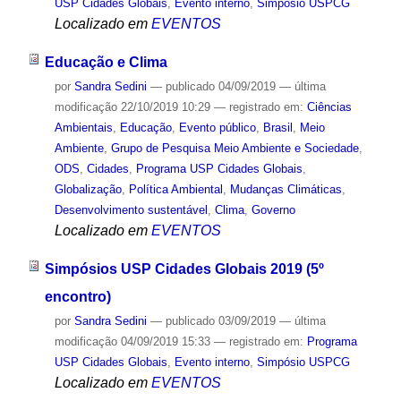
USP Cidades Globais
,
Evento interno
,
Simpósio USPCG
Localizado em
EVENTOS
Educação e Clima
por
Sandra Sedini
—
publicado
04/09/2019
—
última
modificação
22/10/2019 10:29
— registrado em:
Ciências
Ambientais
,
Educação
,
Evento público
,
Brasil
,
Meio
Ambiente
,
Grupo de Pesquisa Meio Ambiente e Sociedade
,
ODS
,
Cidades
,
Programa USP Cidades Globais
,
Globalização
,
Política Ambiental
,
Mudanças Climáticas
,
Desenvolvimento sustentável
,
Clima
,
Governo
Localizado em
EVENTOS
Simpósios USP Cidades Globais 2019 (5º
encontro)
por
Sandra Sedini
—
publicado
03/09/2019
—
última
modificação
04/09/2019 15:33
— registrado em:
Programa
USP Cidades Globais
,
Evento interno
,
Simpósio USPCG
Localizado em
EVENTOS