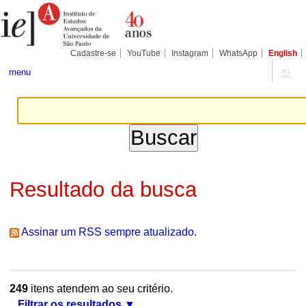
Ir
Ferramentas
Seções
para
Pessoais
o
conteúdo.
|
Cadastre-se
YouTube
Instagram
WhatsApp
English
Ir
para
menu
a
navegação
Resultado da busca
Assinar um RSS sempre atualizado.
249
itens atendem ao seu critério.
Filtrar os resultados