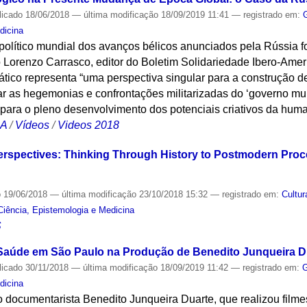
licado
18/06/2018
—
última modificação
18/09/2019 11:41
— registrado em:
dicina
político mundial dos avanços bélicos anunciados pela Rússia 
 Lorenzo Carrasco, editor do Boletim Solidariedade Ibero-Amer
iático representa “uma perspectiva singular para a construção
ar as hegemonias e confrontações militarizadas do ‘governo mu
 para o pleno desenvolvimento dos potenciais criativos da hum
CA
/
Vídeos
/
Videos 2018
rspectives: Thinking Through History to Postmodern Proc
o
19/06/2018
—
última modificação
23/10/2018 15:32
— registrado em:
Cultur
Ciência, Epistemologia e Medicina
S
 Saúde em São Paulo na Produção de Benedito Junqueira D
licado
30/11/2018
—
última modificação
18/09/2019 11:42
— registrado em:
G
dicina
o documentarista Benedito Junqueira Duarte, que realizou film