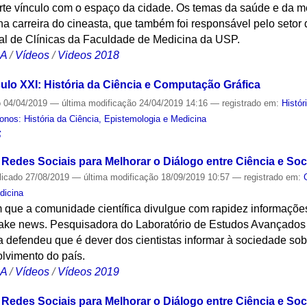
te vínculo com o espaço da cidade. Os temas da saúde e da me
a carreira do cineasta, que também foi responsável pelo setor d
tal de Clínicas da Faculdade de Medicina da USP.
CA
/
Vídeos
/
Videos 2018
ulo XXI: História da Ciência e Computação Gráfica
o
04/04/2019
—
última modificação
24/04/2019 14:16
— registrado em:
Histór
nos: História da Ciência, Epistemologia e Medicina
S
 Redes Sociais para Melhorar o Diálogo entre Ciência e So
licado
27/08/2019
—
última modificação
18/09/2019 10:57
— registrado em:
dicina
m que a comunidade científica divulgue com rapidez informaçõe
fake news. Pesquisadora do Laboratório de Estudos Avançados 
defendeu que é dever dos cientistas informar à sociedade sobr
lvimento do país.
CA
/
Vídeos
/
Vídeos 2019
 Redes Sociais para Melhorar o Diálogo entre Ciência e Soc