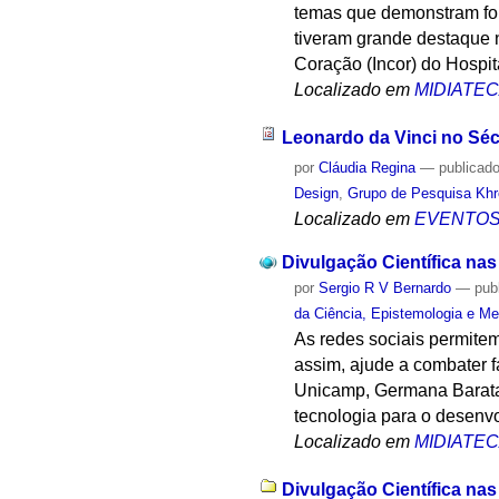
temas que demonstram for
tiveram grande destaque n
Coração (Incor) do Hospi
Localizado em
MIDIATE
Leonardo da Vinci no Séc
por
Cláudia Regina
—
publicad
Design
,
Grupo de Pesquisa Khro
Localizado em
EVENTO
Divulgação Científica nas
por
Sergio R V Bernardo
—
pub
da Ciência, Epistemologia e Me
As redes sociais permite
assim, ajude a combater 
Unicamp, Germana Barata 
tecnologia para o desenvo
Localizado em
MIDIATE
Divulgação Científica nas