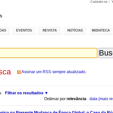
Cadastre-se
Busca
Busca
Avançad
OAS
EVENTOS
REVISTA
NOTÍCIAS
MIDIATECA
sca
Assinar um RSS sempre atualizado.
o.
Filtrar os resultados
Ordenar por
relevância
·
data (mais re
lógico na Presente Mudança de Época Global: o Caso da Rú