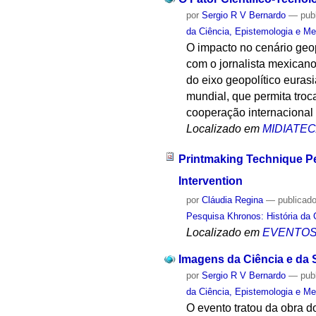
por
Sergio R V Bernardo
—
pub
da Ciência, Epistemologia e Me
O impacto no cenário geo
com o jornalista mexicano
do eixo geopolítico euras
mundial, que permita troc
cooperação internacional
Localizado em
MIDIATE
Printmaking Technique Pe
Intervention
por
Cláudia Regina
—
publicad
Pesquisa Khronos: História da 
Localizado em
EVENTO
Imagens da Ciência e da
por
Sergio R V Bernardo
—
pub
da Ciência, Epistemologia e Me
O evento tratou da obra d