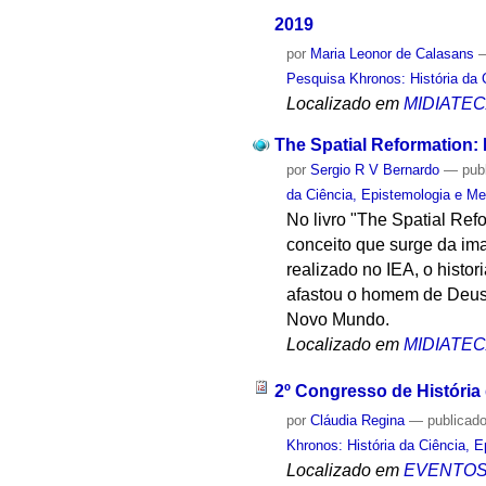
2019
por
Maria Leonor de Calasans
Pesquisa Khronos: História da 
Localizado em
MIDIATE
The Spatial Reformation:
por
Sergio R V Bernardo
—
pub
da Ciência, Epistemologia e Me
No livro "The Spatial Re
conceito que surge da im
realizado no IEA, o histo
afastou o homem de Deus, 
Novo Mundo.
Localizado em
MIDIATE
2º Congresso de História
por
Cláudia Regina
—
publicad
Khronos: História da Ciência, 
Localizado em
EVENTO