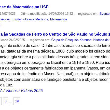
nese da Matemática na USP
14/07/2026
—
última modificação
14/07/2026 13:52
— registrado em:
Evento
Ciência, Epistemologia e Medicina
,
Matemática
S
a às Sacadas de Ferro do Centro de São Paulo no Século 
licado
24/02/2025
— registrado em:
Grupo de Pesquisa Khronos: História da 
eguinte estudo de caso: Dentre as dezenas de sacadas de ferro
icas, datadas da mesma década, 1880, cujo modelo foi criado p
etalurgia sobre a possibilidade dessas três grades terem sido
 siderúrgica em operação no Brasil entre 1818 e 1890. Para iss
 a de objetos certamente fabricados em Ipanema (vasos, um c
 escapou do incêndio do Museu Nacional), com objetos atribuí
 objetos com assinatura de fundição paulistana e objetos reco
da Luz.
CA
/
Vídeos
/
Vídeos 2025
5
…
19