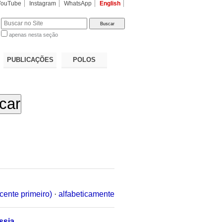
YouTube
Instagram
WhatsApp
English
apenas nesta seção
a…
PUBLICAÇÕES
POLOS
cente primeiro)
·
alfabeticamente
ssia