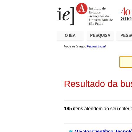
Ir
Ferramentas
Seções
para
Pessoais
o
conteúdo.
|
Ir
para
a
O IEA
PESQUISA
PESS
navegação
Você está aqui:
Página Inicial
Resultado da bu
185
itens atendem ao seu critéri
O Fator Científico-Tecno