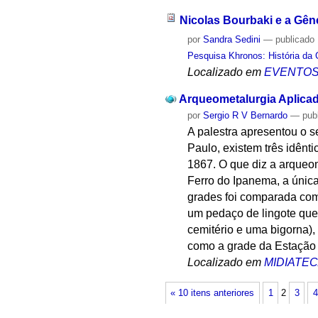
Nicolas Bourbaki e a Gê
por
Sandra Sedini
—
publicado
Pesquisa Khronos: História da 
Localizado em
EVENTO
Arqueometalurgia Aplicad
por
Sergio R V Bernardo
—
pub
A palestra apresentou o s
Paulo, existem três idênt
1867. O que diz a arqueom
Ferro do Ipanema, a única
grades foi comparada com
um pedaço de lingote que
cemitério e uma bigorna),
como a grade da Estação 
Localizado em
MIDIATE
« 10 itens anteriores
1
2
3
4