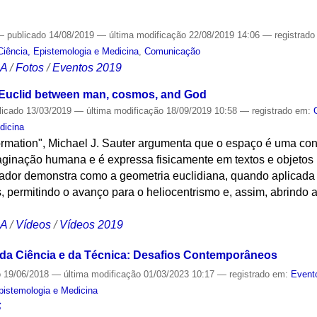
—
publicado
14/08/2019
—
última modificação
22/08/2019 14:06
— registrad
Ciência, Epistemologia e Medicina
,
Comunicação
CA
/
Fotos
/
Eventos 2019
 Euclid between man, cosmos, and God
licado
13/03/2019
—
última modificação
18/09/2019 10:58
— registrado em:
dicina
formation", Michael J. Sauter argumenta que o espaço é uma co
aginação humana e é expressa fisicamente em textos e objetos 
riador demonstra como a geometria euclidiana, quando aplicada
permitindo o avanço para o heliocentrismo e, assim, abrindo a
CA
/
Vídeos
/
Vídeos 2019
 da Ciência e da Técnica: Desafios Contemporâneos
o
19/06/2018
—
última modificação
01/03/2023 10:17
— registrado em:
Event
Epistemologia e Medicina
S