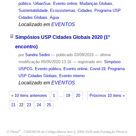
público
,
UrbanSus
,
Evento online
,
Mudanças Globais
,
Sustentabilidade
,
Ecossistemas
,
Cidades
,
Programa USP
Cidades Globais
,
Água
Localizado em
EVENTOS
Simpósios USP Cidades Globais 2020 (1º
encontro)
por
Sandra Sedini
—
publicado
03/09/2019
—
última
modificação
05/05/2020 13:16
— registrado em:
Simpósio
USPCG
,
Evento público
,
Evento online
,
Covid-19
,
Programa
USP Cidades Globais
,
Evento interno
Localizado em
EVENTOS
« 10 itens anteriores
1
…
19
20
Próximos 10 itens »
21
22
23
24
25
®
O
Plone
- CMS/WCM de Código Aberto
tem
©
2000-2026 pela
Fundação Plone
e