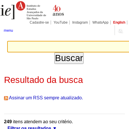
Ir
Ferramentas
Seções
para
Pessoais
o
conteúdo.
|
Cadastre-se
YouTube
Instagram
WhatsApp
English
Ir
para
menu
a
navegação
Resultado da busca
Assinar um RSS sempre atualizado.
249
itens atendem ao seu critério.
Filtrar os resultados