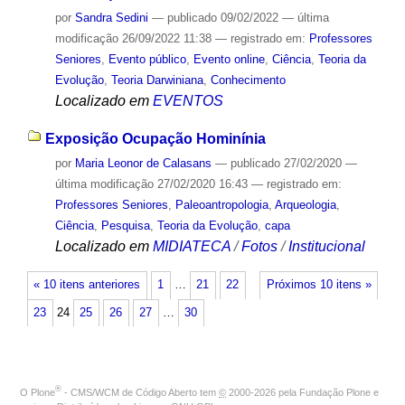
por
Sandra Sedini
—
publicado
09/02/2022
—
última
modificação
26/09/2022 11:38
— registrado em:
Professores
Seniores
,
Evento público
,
Evento online
,
Ciência
,
Teoria da
Evolução
,
Teoria Darwiniana
,
Conhecimento
Localizado em
EVENTOS
Exposição Ocupação Hominínia
por
Maria Leonor de Calasans
—
publicado
27/02/2020
—
última modificação
27/02/2020 16:43
— registrado em:
Professores Seniores
,
Paleoantropologia
,
Arqueologia
,
Ciência
,
Pesquisa
,
Teoria da Evolução
,
capa
Localizado em
MIDIATECA
/
Fotos
/
Institucional
« 10 itens anteriores
1
…
21
22
Próximos 10 itens »
23
24
25
26
27
…
30
®
O
Plone
- CMS/WCM de Código Aberto
tem
©
2000-2026 pela
Fundação Plone
e