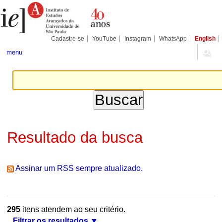
Ir
Ferramentas
Seções
para
Pessoais
o
conteúdo.
|
Cadastre-se
YouTube
Instagram
WhatsApp
English
Ir
para
menu
a
navegação
Resultado da busca
Assinar um RSS sempre atualizado.
295
itens atendem ao seu critério.
Filtrar os resultados