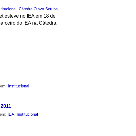
stitucional
,
Cátedra Olavo Setubal
net esteve no IEA em 18 de
parceiro do IEA na Cátedra,
o em:
Institucional
 2011
 em:
IEA
,
Institucional