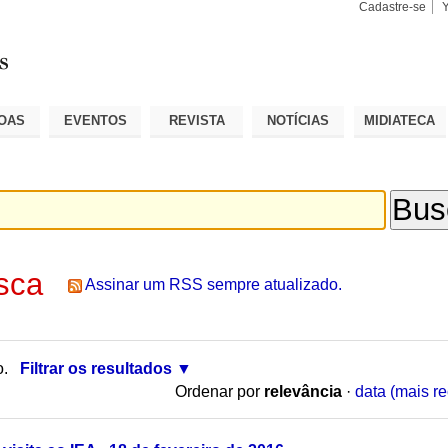
Cadastre-se
Busca
Busca
Avançad
OAS
EVENTOS
REVISTA
NOTÍCIAS
MIDIATECA
sca
Assinar um RSS sempre atualizado.
o.
Filtrar os resultados
Ordenar por
relevância
·
data (mais re