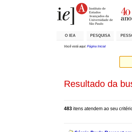
Ir
Ferramentas
Seções
para
Pessoais
o
conteúdo.
|
Ir
para
a
O IEA
PESQUISA
PESS
navegação
Você está aqui:
Página Inicial
Resultado da bu
483
itens atendem ao seu critéri