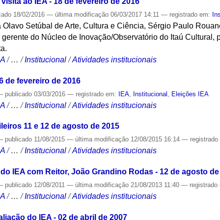
isita ao IEA - 18 de fevereiro de 2016
cado
18/02/2016
—
última modificação
06/03/2017 14:11
— registrado em:
In
ra Olavo Setúbal de Arte, Cultura e Ciência, Sérgio Paulo Roua
, gerente do Núcleo de Inovação/Observatório do Itaú Cultural, 
ta.
CA
/
…
/
Institucional
/
Atividades institucionais
6 de fevereiro de 2016
—
publicado
03/03/2016
— registrado em:
IEA
,
Institucional
,
Eleições IEA
CA
/
…
/
Institucional
/
Atividades institucionais
leiros 11 e 12 de agosto de 2015
—
publicado
11/08/2015
—
última modificação
12/08/2015 16:14
— registrad
CA
/
…
/
Institucional
/
Atividades institucionais
 do IEA com Reitor, João Grandino Rodas - 12 de agosto de
—
publicado
12/08/2011
—
última modificação
21/08/2013 11:40
— registrado
CA
/
…
/
Institucional
/
Atividades institucionais
iação do IEA - 02 de abril de 2007