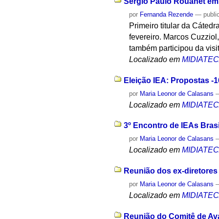
Sérgio Paulo Rouanet em v
por
Fernanda Rezende
—
publi
Primeiro titular da Cáted
fevereiro. Marcos Cuzziol
também participou da visi
Localizado em
MIDIATE
Eleição IEA: Propostas -1
por
Maria Leonor de Calasans
Localizado em
MIDIATE
3º Encontro de IEAs Brasi
por
Maria Leonor de Calasans
Localizado em
MIDIATE
Reunião dos ex-diretores
por
Maria Leonor de Calasans
Localizado em
MIDIATE
Reunião do Comitê de Aval