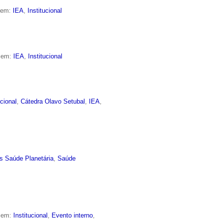
o em:
IEA
,
Institucional
o em:
IEA
,
Institucional
ucional
,
Cátedra Olavo Setubal
,
IEA
,
s Saúde Planetária
,
Saúde
o em:
Institucional
,
Evento interno
,