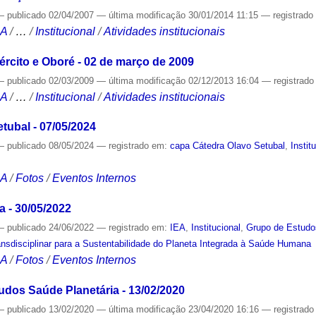
—
publicado
02/04/2007
—
última modificação
30/01/2014 11:15
— registrad
CA
/
…
/
Institucional
/
Atividades institucionais
ército e Oboré - 02 de março de 2009
—
publicado
02/03/2009
—
última modificação
02/12/2013 16:04
— registrad
CA
/
…
/
Institucional
/
Atividades institucionais
tubal - 07/05/2024
—
publicado
08/05/2024
— registrado em:
capa Cátedra Olavo Setubal
,
Instit
CA
/
Fotos
/
Eventos Internos
 - 30/05/2022
—
publicado
24/06/2022
— registrado em:
IEA
,
Institucional
,
Grupo de Estudo
nsdisciplinar para a Sustentabilidade do Planeta Integrada à Saúde Humana
CA
/
Fotos
/
Eventos Internos
dos Saúde Planetária - 13/02/2020
—
publicado
13/02/2020
—
última modificação
23/04/2020 16:16
— registrad