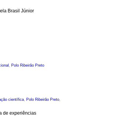
la Brasil Júnior
cional
,
Polo Ribeirão Preto
ação científica
,
Polo Ribeirão Preto
,
a de experiências