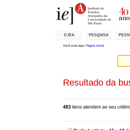
Ir
Ferramentas
Seções
para
Pessoais
o
conteúdo.
|
Ir
para
a
O IEA
PESQUISA
PESS
navegação
Você está aqui:
Página Inicial
Resultado da bu
483
itens atendem ao seu critéri