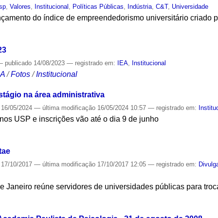
sp
,
Valores
,
Institucional
,
Políticas Públicas
,
Indústria
,
C&T
,
Universidade
nçamento do índice de empreendedorismo universitário criado pe
S
23
—
publicado
14/08/2023
— registrado em:
IEA
,
Institucional
CA
/
Fotos
/
Institucional
stágio na área administrativa
16/05/2024
—
última modificação
16/05/2024 10:57
— registrado em:
Institu
nos USP e inscrições vão até o dia 9 de junho
S
tae
17/10/2017
—
última modificação
17/10/2017 12:05
— registrado em:
Divulg
e Janeiro reúne servidores de universidades públicas para troc
S