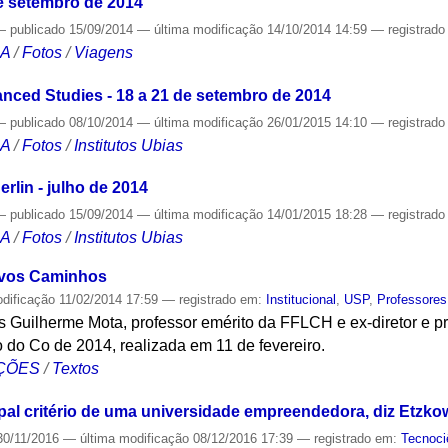
 de setembro de 2014
—
publicado
15/09/2014
—
última modificação
14/10/2014 14:59
— registrad
CA
/
Fotos
/
Viagens
vanced Studies - 18 a 21 de setembro de 2014
—
publicado
08/10/2014
—
última modificação
26/01/2015 14:10
— registrad
CA
/
Fotos
/
Institutos Ubias
rlin - julho de 2014
—
publicado
15/09/2014
—
última modificação
14/01/2015 18:28
— registrad
CA
/
Fotos
/
Institutos Ubias
ovos Caminhos
odificação
11/02/2014 17:59
— registrado em:
Institucional
,
USP
,
Professores
 Guilherme Mota, professor emérito da FFLCH e ex-diretor e pr
o do Co de 2014, realizada em 11 de fevereiro.
ÇÕES
/
Textos
pal critério de uma universidade empreendedora, diz Etzkow
0/11/2016
—
última modificação
08/12/2016 17:39
— registrado em:
Tecnoci