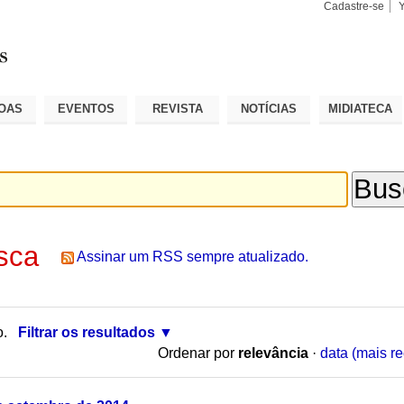
Cadastre-se
Busca
Busca
Avançad
OAS
EVENTOS
REVISTA
NOTÍCIAS
MIDIATECA
sca
Assinar um RSS sempre atualizado.
o.
Filtrar os resultados
Ordenar por
relevância
·
data (mais re