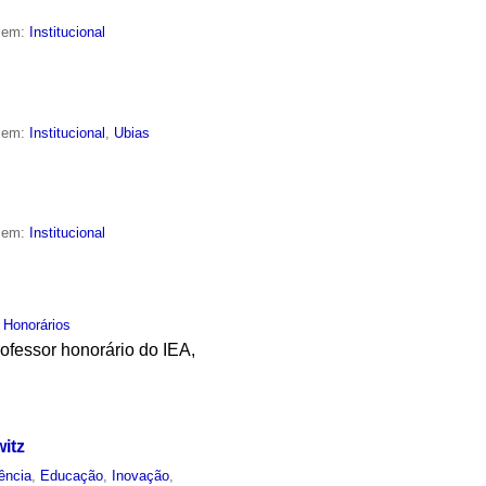
o em:
Institucional
o em:
Institucional
,
Ubias
o em:
Institucional
 Honorários
ofessor honorário do IEA,
itz
ência
,
Educação
,
Inovação
,