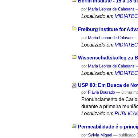
Berlin Institute - 15 a 18
por
Maria Leonor de Calasans
Localizado em
MIDIATE
Freiburg Institute for Ad
por
Maria Leonor de Calasans
Localizado em
MIDIATE
Wissenschaftskolleg zu Be
por
Maria Leonor de Calasans
Localizado em
MIDIATE
USP 80: Em Busca de N
por
Flávia Dourado
—
última m
Pronunciamento de Carlos
durante a primeira reuniã
Localizado em
PUBLICA
Permeabilidade é o princi
por
Sylvia Miguel
—
publicado
3