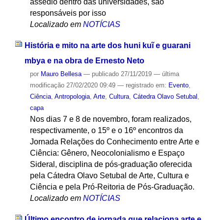
assédio dentro das universidades, são
responsáveis por isso
Localizado em
NOTÍCIAS
História e mito na arte dos huni kuĩ e guarani
mbya e na obra de Ernesto Neto
por
Mauro Bellesa
—
publicado
27/11/2019
—
última
modificação
27/02/2020 09:49
— registrado em:
Evento
,
Ciência
,
Antropologia
,
Arte
,
Cultura
,
Cátedra Olavo Setubal
,
capa
Nos dias 7 e 8 de novembro, foram realizados,
respectivamente, o 15º e o 16º encontros da
Jornada Relações do Conhecimento entre Arte e
Ciência: Gênero, Neocolonialismo e Espaço
Sideral, disciplina de pós-graduação oferecida
pela Cátedra Olavo Setubal de Arte, Cultura e
Ciência e pela Pró-Reitoria de Pós-Graduação.
Localizado em
NOTÍCIAS
Último encontro de jornada que relaciona arte e