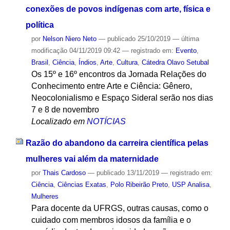
conexões de povos indígenas com arte, física e
política
por
Nelson Niero Neto
—
publicado
25/10/2019
—
última
modificação
04/11/2019 09:42
— registrado em:
Evento
,
Brasil
,
Ciência
,
Índios
,
Arte
,
Cultura
,
Cátedra Olavo Setubal
Os 15º e 16º encontros da Jornada Relações do
Conhecimento entre Arte e Ciência: Gênero,
Neocolonialismo e Espaço Sideral serão nos dias
7 e 8 de novembro
Localizado em
NOTÍCIAS
Razão do abandono da carreira científica pelas
mulheres vai além da maternidade
por
Thais Cardoso
—
publicado
13/11/2019
— registrado em:
Ciência
,
Ciências Exatas
,
Polo Ribeirão Preto
,
USP Analisa
,
Mulheres
Para docente da UFRGS, outras causas, como o
cuidado com membros idosos da família e o