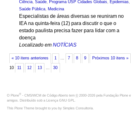
Ciência
,
Saúde
,
Programa USP Cidades Globais
,
Epidemias
,
Saúde Pública
,
Medicina
Especialistas de áreas diversas se reuniram no
IEA na quinta-feira (12) para discutir o que o
estado paulista precisa fazer para lidar com a
doença
Localizado em
NOTÍCIAS
« 10 itens anteriores
1
…
7
8
9
Próximos 10 itens »
10
11
12
13
…
30
®
O
Plone
- CMS/WCM de Código Aberto
tem
©
2000-2026 pela
Fundação Plone
e
amigos. Distribuído sob a
Licença GNU GPL
.
This Plone Theme brought to you by
Simples Consultoria
.