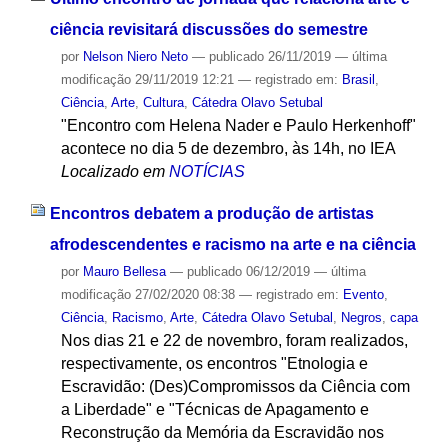
ciência revisitará discussões do semestre
por
Nelson Niero Neto
—
publicado
26/11/2019
—
última
modificação
29/11/2019 12:21
— registrado em:
Brasil
,
Ciência
,
Arte
,
Cultura
,
Cátedra Olavo Setubal
"Encontro com Helena Nader e Paulo Herkenhoff"
acontece no dia 5 de dezembro, às 14h, no IEA
Localizado em
NOTÍCIAS
Encontros debatem a produção de artistas
afrodescendentes e racismo na arte e na ciência
por
Mauro Bellesa
—
publicado
06/12/2019
—
última
modificação
27/02/2020 08:38
— registrado em:
Evento
,
Ciência
,
Racismo
,
Arte
,
Cátedra Olavo Setubal
,
Negros
,
capa
Nos dias 21 e 22 de novembro, foram realizados,
respectivamente, os encontros "Etnologia e
Escravidão: (Des)Compromissos da Ciência com
a Liberdade" e "Técnicas de Apagamento e
Reconstrução da Memória da Escravidão nos