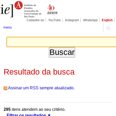
Ir
Ferramentas
Seções
para
Pessoais
o
conteúdo.
|
Cadastre-se
YouTube
Instagram
WhatsApp
English
Ir
para
menu
a
navegação
Resultado da busca
Assinar um RSS sempre atualizado.
295
itens atendem ao seu critério.
Filtrar os resultados