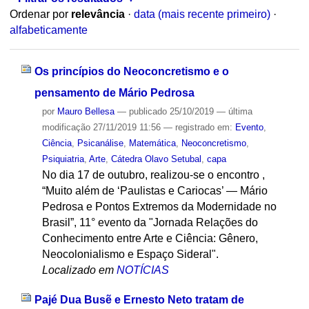
Ordenar por
relevância
·
data (mais recente primeiro)
·
alfabeticamente
Os princípios do Neoconcretismo e o
pensamento de Mário Pedrosa
por
Mauro Bellesa
—
publicado
25/10/2019
—
última
modificação
27/11/2019 11:56
— registrado em:
Evento
,
Ciência
,
Psicanálise
,
Matemática
,
Neoconcretismo
,
Psiquiatria
,
Arte
,
Cátedra Olavo Setubal
,
capa
No dia 17 de outubro, realizou-se o encontro ,
“Muito além de ‘Paulistas e Cariocas’ — Mário
Pedrosa e Pontos Extremos da Modernidade no
Brasil”, 11° evento da "Jornada Relações do
Conhecimento entre Arte e Ciência: Gênero,
Neocolonialismo e Espaço Sideral".
Localizado em
NOTÍCIAS
Pajé Dua Busẽ e Ernesto Neto tratam de