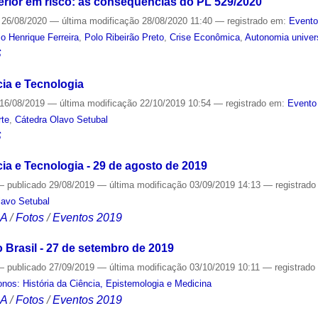
erior em risco: as consequências do PL 529/2020
26/08/2020
—
última modificação
28/08/2020 11:40
— registrado em:
Evento
o Henrique Ferreira
,
Polo Ribeirão Preto
,
Crise Econômica
,
Autonomia univers
S
cia e Tecnologia
16/08/2019
—
última modificação
22/10/2019 10:54
— registrado em:
Evento
rte
,
Cátedra Olavo Setubal
S
cia e Tecnologia - 29 de agosto de 2019
—
publicado
29/08/2019
—
última modificação
03/09/2019 14:13
— registrad
lavo Setubal
CA
/
Fotos
/
Eventos 2019
 Brasil - 27 de setembro de 2019
—
publicado
27/09/2019
—
última modificação
03/10/2019 10:11
— registrad
nos: História da Ciência, Epistemologia e Medicina
CA
/
Fotos
/
Eventos 2019