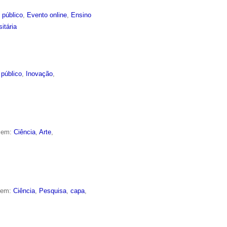
 público
,
Evento online
,
Ensino
itária
 público
,
Inovação
,
o em:
Ciência
,
Arte
,
o em:
Ciência
,
Pesquisa
,
capa
,