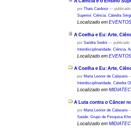
A Ciência e o Ensino Sup
por
Thais Cardoso
—
publicado
Superior
,
Ciência
,
Cátedra Sérgi
Localizado em
EVENTO
A Coelha e Eu: Arte, Ciên
por
Sandra Sedini
—
publicado
Interdisciplinaridade
,
Ciência
,
A
Localizado em
EVENTO
A Coelha e Eu: Arte, Ciên
por
Maria Leonor de Calasans
Interdisciplinaridade
,
Cátedra O
Localizado em
MIDIATE
A Luta contra o Câncer no
por
Maria Leonor de Calasans
Saúde
,
Grupo de Pesquisa Khro
Localizado em
MIDIATE