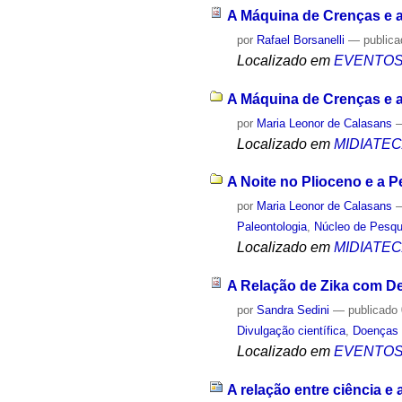
A Máquina de Crenças e a
por
Rafael Borsanelli
—
public
Localizado em
EVENTO
A Máquina de Crenças e a
por
Maria Leonor de Calasans
Localizado em
MIDIATE
A Noite no Plioceno e a P
por
Maria Leonor de Calasans
Paleontologia
,
Núcleo de Pesq
Localizado em
MIDIATE
A Relação de Zika com De
por
Sandra Sedini
—
publicado
Divulgação científica
,
Doenças 
Localizado em
EVENTO
A relação entre ciência e 