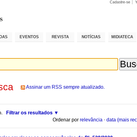
Cadastre-se
Busca
Busca
Avançad
OAS
EVENTOS
REVISTA
NOTÍCIAS
MIDIATECA
sca
Assinar um RSS sempre atualizado.
o.
Filtrar os resultados
Ordenar por
relevância
·
data (mais rec