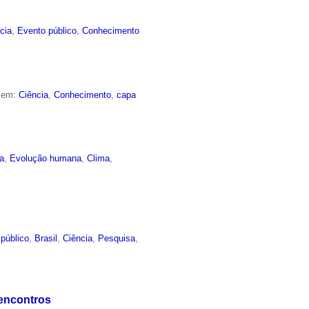
cia
,
Evento público
,
Conhecimento
o em:
Ciência
,
Conhecimento
,
capa
a
,
Evolução humana
,
Clima
,
público
,
Brasil
,
Ciência
,
Pesquisa
,
s encontros