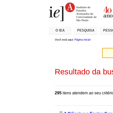
Ir
Ferramentas
Seções
para
Pessoais
o
conteúdo.
|
Ir
para
a
O IEA
PESQUISA
PESS
navegação
Você está aqui:
Página Inicial
Resultado da bu
295
itens atendem ao seu critéri