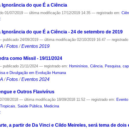
 Ignorância do que É a Ciência
ado
01/07/2019
—
última modificação
17/12/2019 14:35
— registrado em:
Ciên
S
 Ignorância do que É a Ciência - 24 de setembro de 2019
—
publicado
24/09/2019
—
última modificação
02/10/2019 16:47
— registrad
CA
/
Fotos
/
Eventos 2019
edra como Míssil - 19/11/2024
—
publicado
21/11/2024
— registrado em:
Hominínios
,
Ciência
,
Pesquisa
,
cap
uisa e Divulgação em Evolução Humana
CA
/
Fotos
/
Eventos 2024
ngue e Outros Flavivírus
07/08/2018
—
última modificação
18/09/2018 11:52
— registrado em:
Evento 
Tropicais
,
Saúde Pública
,
Medicina
S
arte, a partir de Da Vinci e Cildo Meireles, será tema de doi