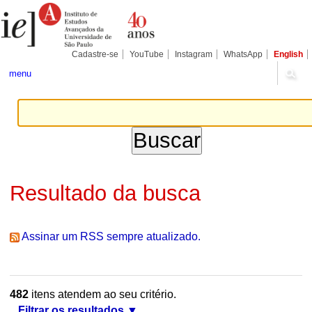
Ir
Ferramentas
Seções
para
Pessoais
o
conteúdo.
|
Cadastre-se
YouTube
Instagram
WhatsApp
English
Ir
para
menu
a
navegação
Resultado da busca
Assinar um RSS sempre atualizado.
482
itens atendem ao seu critério.
Filtrar os resultados