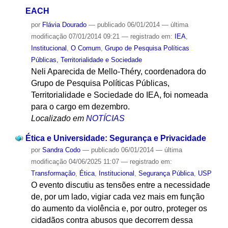
EACH
por
Flávia Dourado
—
publicado
06/01/2014
—
última
modificação
07/01/2014 09:21
— registrado em:
IEA
,
Institucional
,
O Comum
,
Grupo de Pesquisa Políticas
Públicas, Territorialidade e Sociedade
Neli Aparecida de Mello-Théry, coordenadora do
Grupo de Pesquisa Políticas Públicas,
Territorialidade e Sociedade do IEA, foi nomeada
para o cargo em dezembro.
Localizado em
NOTÍCIAS
Ética e Universidade: Segurança e Privacidade
por
Sandra Codo
—
publicado
06/01/2014
—
última
modificação
04/06/2025 11:07
— registrado em:
Transformação
,
Ética
,
Institucional
,
Segurança Pública
,
USP
O evento discutiu as tensões entre a necessidade
de, por um lado, vigiar cada vez mais em função
do aumento da violência e, por outro, proteger os
cidadãos contra abusos que decorrem dessa