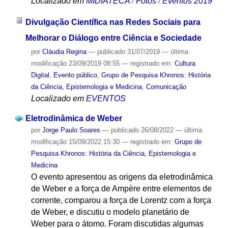
Localizado em
MIDIATECA
/
Fotos
/
Eventos 2019
Divulgação Científica nas Redes Sociais para
Melhorar o Diálogo entre Ciência e Sociedade
por
Cláudia Regina
—
publicado
31/07/2019
—
última
modificação
23/09/2019 08:55
— registrado em:
Cultura
Digital
,
Evento público
,
Grupo de Pesquisa Khronos: História
da Ciência, Epistemologia e Medicina
,
Comunicação
Localizado em
EVENTOS
Eletrodinâmica de Weber
por
Jorge Paulo Soares
—
publicado
26/08/2022
—
última
modificação
15/09/2022 15:30
— registrado em:
Grupo de
Pesquisa Khronos: História da Ciência, Epistemologia e
Medicina
O evento apresentou as origens da eletrodinâmica
de Weber e a força de Ampère entre elementos de
corrente, comparou a força de Lorentz com a força
de Weber, e discutiu o modelo planetário de
Weber para o átomo. Foram discutidas algumas