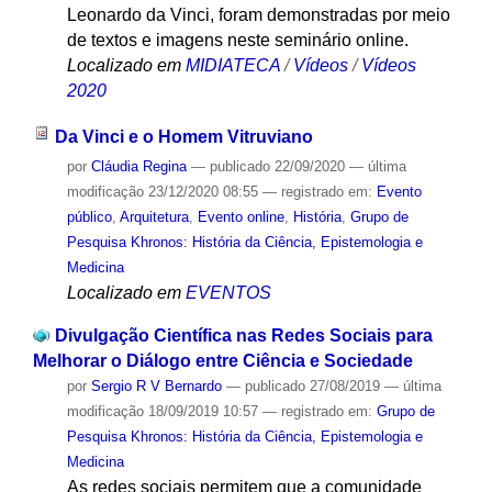
Leonardo da Vinci, foram demonstradas por meio
de textos e imagens neste seminário online.
Localizado em
MIDIATECA
/
Vídeos
/
Vídeos
2020
Da Vinci e o Homem Vitruviano
por
Cláudia Regina
—
publicado
22/09/2020
—
última
modificação
23/12/2020 08:55
— registrado em:
Evento
público
,
Arquitetura
,
Evento online
,
História
,
Grupo de
Pesquisa Khronos: História da Ciência, Epistemologia e
Medicina
Localizado em
EVENTOS
Divulgação Científica nas Redes Sociais para
Melhorar o Diálogo entre Ciência e Sociedade
por
Sergio R V Bernardo
—
publicado
27/08/2019
—
última
modificação
18/09/2019 10:57
— registrado em:
Grupo de
Pesquisa Khronos: História da Ciência, Epistemologia e
Medicina
As redes sociais permitem que a comunidade