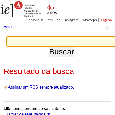
Ir
Ferramentas
Seções
para
Pessoais
o
conteúdo.
|
Cadastre-se
YouTube
Instagram
WhatsApp
English
Ir
para
menu
a
navegação
Resultado da busca
Assinar um RSS sempre atualizado.
185
itens atendem ao seu critério.
Filtrar os resultados