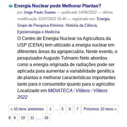
Energia Nuclear pode Melhorar Plantas?
por
Jorge Paulo Soares
—
publicado
14/06/2022
—
última
modificação
11/07/2022 15:45
— registrado em:
Energia
,
Grupo de Pesquisa Khronos: História da Ciência,
Epistemologia e Medicina
O Centro de Energia Nuclear na Agricultura da
USP (CENA) tem utilizado a energia nuclear em
diferentes áreas da agropecuária. Neste evento, o
pesquisador Augusto Tulmann Neto abordou
como a energia originada de radiações pode ser
aplicada para aumentar a variabilidade genética
de plantas e melhorar características importantes
tanto para o consumidor quanto para o agricultor.
Localizado em
MIDIATECA
/
Vídeos
/
Vídeos
2022
« 10 itens anteriores
1
…
5
6
7
Próximos 10 itens »
8
9
10
11
…
19