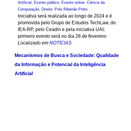
Artificial
,
Evento público
,
Evento online
,
Ciência da
Computação
,
Direito
,
Polo Ribeirão Preto
Iniciativa será realizada ao longo de 2024 e é
promovida pelo Grupo de Estudos TechLaw, do
IEA-RP, pelo Ceadin e pela iniciativa UAI;
primeiro evento será no dia 28 de fevereiro
Localizado em
NOTÍCIAS
Mecanismos de Busca e Sociedade: Qualidade
da Informação e Potencial da Inteligência
Artificial
por
Sandra Sedini
—
publicado
09/08/2023
—
última
modificação
13/11/2025 13:20
— registrado em:
IEA
,
Inteligência Artificial
,
Evento público
Localizado em
EVENTOS
IA e Confiança - 24/03/2026
por
Maria Leonor de Calasans
—
publicado
30/03/2026
—
registrado em:
IA
,
Inteligência Artificial
,
Understanding AI
,