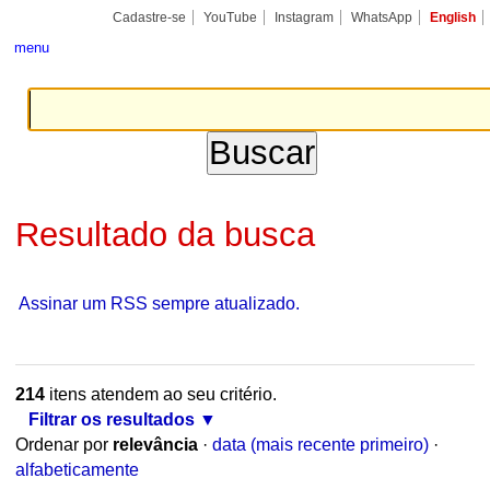
Ir
Ferramentas
Seções
Cadastre-se
YouTube
Instagram
WhatsApp
English
para
Pessoais
o
menu
conteúdo.
|
Ir
para
a
navegação
Resultado da busca
Assinar um RSS sempre atualizado.
214
itens atendem ao seu critério.
Filtrar os resultados
Ordenar por
relevância
·
data (mais recente primeiro)
·
alfabeticamente