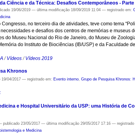
 da Ciência e da Técnica: Desafios Contemporâneos - Parte 
licado
19/06/2019
—
última modificação
18/09/2019 11:04
— registrado em:
dicina
 Congresso, no terceiro dia de atividades, teve como tema “Po
as necessidades e desafios dos centros de memórias e museus do
tes do Museu Nacional do Rio de Janeiro, do Museu de Zoolog
Memória do Instituto de Biociências (IB/USP) e da Faculdade d
CA
/
Vídeos
/
Vídeos 2019
isa Khronos
o
19/04/2017
— registrado em:
Evento interno
,
Grupo de Pesquisa Khronos: Hi
S
dicina e Hospital Universitário da USP: uma História de C
—
publicado
23/05/2017
—
última modificação
29/05/2017 17:16
— registrad
Epistemologia e Medicina