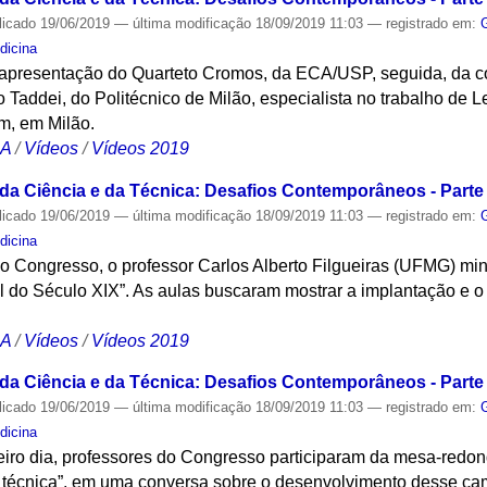
licado
19/06/2019
—
última modificação
18/09/2019 11:03
— registrado em:
dicina
apresentação do Quarteto Cromos, da ECA/USP, seguida, da co
o Taddei, do Politécnico de Milão, especialista no trabalho de L
, em Milão.
CA
/
Vídeos
/
Vídeos 2019
 da Ciência e da Técnica: Desafios Contemporâneos - Parte 
licado
19/06/2019
—
última modificação
18/09/2019 11:03
— registrado em:
dicina
do Congresso, o professor Carlos Alberto Filgueiras (UFMG) min
il do Século XIX”. As aulas buscaram mostrar a implantação e 
CA
/
Vídeos
/
Vídeos 2019
 da Ciência e da Técnica: Desafios Contemporâneos - Parte 
licado
19/06/2019
—
última modificação
18/09/2019 11:03
— registrado em:
dicina
iro dia, professores do Congresso participaram da mesa-redo
 e técnica”, em uma conversa sobre o desenvolvimento desse ca