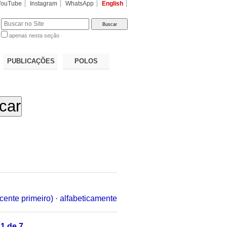
YouTube
Instagram
WhatsApp
English
apenas nesta seção
a…
PUBLICAÇÕES
POLOS
cente primeiro)
·
alfabeticamente
1 de 7