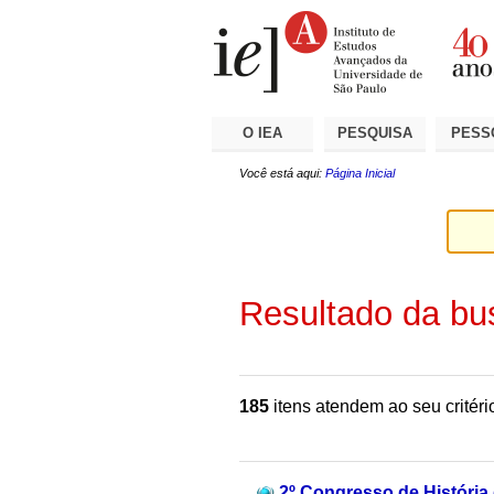
Ir
Ferramentas
Seções
para
Pessoais
o
conteúdo.
|
Ir
para
a
O IEA
PESQUISA
PESS
navegação
Você está aqui:
Página Inicial
Resultado da bu
185
itens atendem ao seu critéri
2º Congresso de História