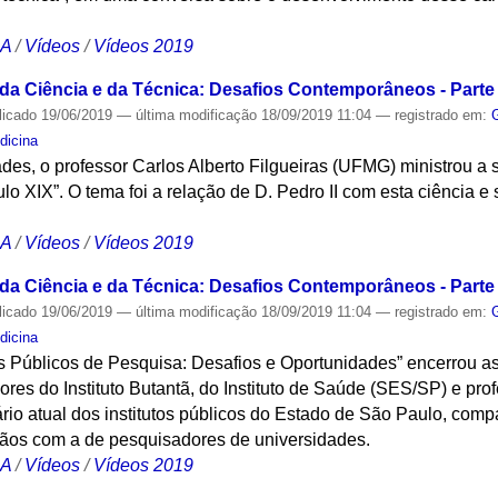
CA
/
Vídeos
/
Vídeos 2019
 da Ciência e da Técnica: Desafios Contemporâneos - Parte 
licado
19/06/2019
—
última modificação
18/09/2019 11:04
— registrado em:
dicina
des, o professor Carlos Alberto Filgueiras (UFMG) ministrou a
lo XIX”. O tema foi a relação de D. Pedro II com esta ciência 
CA
/
Vídeos
/
Vídeos 2019
 da Ciência e da Técnica: Desafios Contemporâneos - Parte 
licado
19/06/2019
—
última modificação
18/09/2019 11:04
— registrado em:
dicina
os Públicos de Pesquisa: Desafios e Oportunidades” encerrou a
es do Instituto Butantã, do Instituto de Saúde (SES/SP) e pro
rio atual dos institutos públicos do Estado de São Paulo, com
ãos com a de pesquisadores de universidades.
CA
/
Vídeos
/
Vídeos 2019