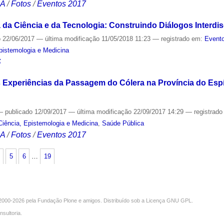
CA
/
Fotos
/
Eventos 2017
da Ciência e da Tecnologia: Construindo Diálogos Interdis
o
22/06/2017
—
última modificação
11/05/2018 11:23
— registrado em:
Evento
Epistemologia e Medicina
S
 Experiências da Passagem do Cólera na Província do Espír
—
publicado
12/09/2017
—
última modificação
22/09/2017 14:29
— registrad
Ciência, Epistemologia e Medicina
,
Saúde Pública
CA
/
Fotos
/
Eventos 2017
5
6
…
19
000-2026 pela
Fundação Plone
e amigos. Distribuído sob a
Licença GNU GPL
.
nsultoria
.