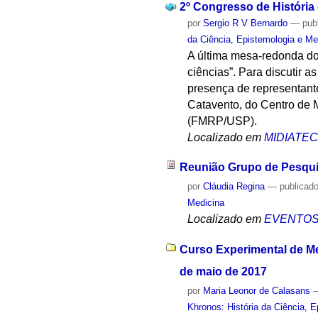
2º Congresso de História
por
Sergio R V Bernardo
—
pub
da Ciência, Epistemologia e Me
A última mesa-redonda do
ciências”. Para discutir 
presença de representan
Catavento, do Centro de 
(FMRP/USP).
Localizado em
MIDIATE
Reunião Grupo de Pesqu
por
Cláudia Regina
—
publicad
Medicina
Localizado em
EVENTO
Curso Experimental de Me
de maio de 2017
por
Maria Leonor de Calasans
Khronos: História da Ciência, 