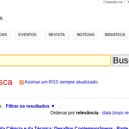
Cadastre-se
Busca
Busca
Avançad
OAS
EVENTOS
REVISTA
NOTÍCIAS
MIDIATECA
sca
Assinar um RSS sempre atualizado.
o.
Filtrar os resultados
Ordenar por
relevância
·
data (mais re
 da Ciência e da Técnica: Desafios Contemporâneos - Parte 