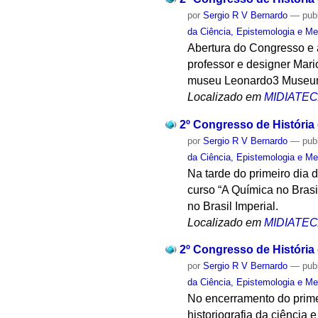
por
Sergio R V Bernardo
—
pub
da Ciência, Epistemologia e Me
Abertura do Congresso e 
professor e designer Mari
museu Leonardo3 Museum
Localizado em
MIDIATE
2º Congresso de História
por
Sergio R V Bernardo
—
pub
da Ciência, Epistemologia e Me
Na tarde do primeiro dia 
curso “A Química no Bras
no Brasil Imperial.
Localizado em
MIDIATE
2º Congresso de História
por
Sergio R V Bernardo
—
pub
da Ciência, Epistemologia e Me
No encerramento do prime
historiografia da ciência