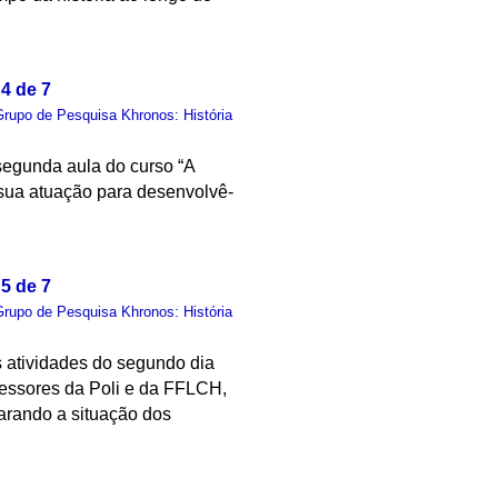
4 de 7
Grupo de Pesquisa Khronos: História
 segunda aula do curso “A
e sua atuação para desenvolvê-
5 de 7
Grupo de Pesquisa Khronos: História
s atividades do segundo dia
fessores da Poli e da FFLCH,
parando a situação dos