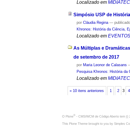
Localizado em
MIDIATE
Simpósio USP de História 
por
Cláudia Regina
—
publicad
Khronos: História da Ciência, 
Localizado em
EVENTO
As Múltiplas e Dramáticas
de setembro de 2017
por
Maria Leonor de Calasans
Pesquisa Khronos: História da 
Localizado em
MIDIATE
« 10 itens anteriores
1
2
3
4
®
O
Plone
- CMS/WCM de Código Aberto
tem
©
2
This Plone Theme brought to you by
Simples Co