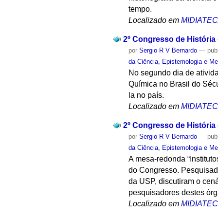
tempo.
Localizado em
MIDIATE
2º Congresso de História
por
Sergio R V Bernardo
—
pub
da Ciência, Epistemologia e Me
No segundo dia de ativida
Química no Brasil do Sécu
la no país.
Localizado em
MIDIATE
2º Congresso de História
por
Sergio R V Bernardo
—
pub
da Ciência, Epistemologia e Me
A mesa-redonda “Institut
do Congresso. Pesquisador
da USP, discutiram o cená
pesquisadores destes órg
Localizado em
MIDIATE