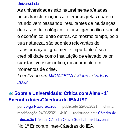
Universidade
As universidades são naturalmente afetadas
pelas transformações aceleradas pelas quais o
mundo vem passando, resultantes de mudanças
de caráter tecnológico, cultural, geopolítico, social
e econômico, entre outros. Ao mesmo tempo, pela
sua natureza, são agentes relevantes de
transformação. Igualmente importante é sua
credibilidade como instituição de elevado valor
substantivo e simbólico, notadamente em
momentos de crise.
Localizado em
MIDIATECA
/
Vídeos
/
Vídeos
2022
Sobre a Universidade: Crítica com Alma - 1º
Encontro Inter-Cátedras do IEA-USP
por
Jorge Paulo Soares
—
publicado
22/06/2021
—
última
modificação
24/06/2021 14:16
— registrado em:
Cátedra de
Educação Básica
,
Cátedra Olavo Setubal
,
Institucional
No 1º Encontro Inter-Cátedras do IEA,