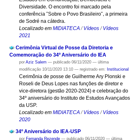
Diversidade. O encontro foi marcado pela
conferência "Sobre o Povo Brasileiro", a primeira
de Sodré na cátedra.
Localizado em
MIDIATECA
/
Vídeos
/
Vídeos
2021
Cerimônia Virtual de Posse da Diretoria e
Comemoração do 34º Aniversário do IEA
por
Aziz Salem
—
publicado
06/11/2020
—
última
modificação
10/11/2020 13:10
— registrado em:
Institucional
Cerimônia de posse de Guilherme Ary Plonski e
Roseli de Deus Lopes nas funções de diretor e
vice-diretora (gestão 2020-2024) e celebração do
34º aniversário do Instituto de Estudos Avançados
da USP.
Localizado em
MIDIATECA
/
Vídeos
/
Vídeos
2020
34º Aniversário do IEA-USP
por
Fernanda Rezende
—
publicado
06/11/2020
—
última