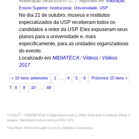
modificação
19/09/2019 07:17
— registrado em:
Educação
,
Ensino Superior
,
Institucional
,
Universidade
,
USP
No dia 21 de outubro, museus e institutos
especializados da USP receberam todos os
candidatos a reitor da USP. Eles expuseram seus
planos para a universidade e, mais
especificamente, para as unidades organizadoras
do evento.
Localizado em
MIDIATECA
/
Vídeos
/
Vídeos
2017
« 10 itens anteriores
1
…
4
5
6
Próximos 10 itens »
7
8
9
10
…
49
®
O
Plone
- CMS/WCM de Código Aberto
tem
©
2000-2026 pela
Fundação Plone
e
amigos. Distribuído sob a
Licença GNU GPL
.
This Plone Theme brought to you by
Simples Consultoria
.