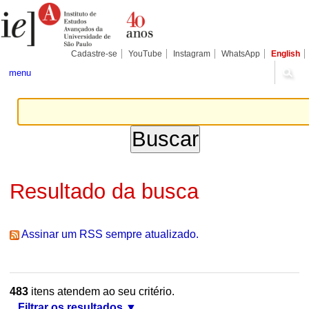
Ir
Ferramentas
Seções
para
Pessoais
o
conteúdo.
|
Cadastre-se
YouTube
Instagram
WhatsApp
English
Ir
para
menu
a
navegação
Resultado da busca
Assinar um RSS sempre atualizado.
483
itens atendem ao seu critério.
Filtrar os resultados