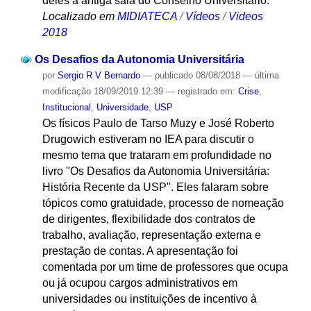
deles a antiga sala do Conselho Universitário.
Localizado em
MIDIATECA
/
Vídeos
/
Videos
2018
Os Desafios da Autonomia Universitária
por
Sergio R V Bernardo
—
publicado
08/08/2018
—
última
modificação
18/09/2019 12:39
— registrado em:
Crise
,
Institucional
,
Universidade
,
USP
Os físicos Paulo de Tarso Muzy e José Roberto
Drugowich estiveram no IEA para discutir o
mesmo tema que trataram em profundidade no
livro "Os Desafios da Autonomia Universitária:
História Recente da USP". Eles falaram sobre
tópicos como gratuidade, processo de nomeação
de dirigentes, flexibilidade dos contratos de
trabalho, avaliação, representação externa e
prestação de contas. A apresentação foi
comentada por um time de professores que ocupa
ou já ocupou cargos administrativos em
universidades ou instituições de incentivo à