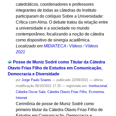
catedráticos, coordenadores e professores
integrantes de todas as cátedras do Instituto
participaram do colóquio Sobre a Universidade:
Crítica com Alma. O debate tratou da relação entre
a universidade e a sociedade no mundo
contemporâneo, focalizando a noção de cátedra
como dispositivo de sinergia acadêmica.
Localizado em
MIDIATECA
/
Vídeos
/
Vídeos
2021
Posse de Muniz Sodré como Titular da Cátedra
Otavio Frias Filho de Estudos em Comunicação,
Democracia e Diversidade
por
Jorge Paulo Soares
—
publicado
22/09/2021
—
última
modificação
05/10/2021 17:25
— registrado em:
Institucional
,
Cátedra Oscar Sala
,
Cátedra Otavio Frias Filho
,
Economia
,
Internet
Cerimônia de posse de Muniz Sodré como
primeiro titular da Cátedra Otavio Frias Filho de
Estudos em Comunicação, Democracia e