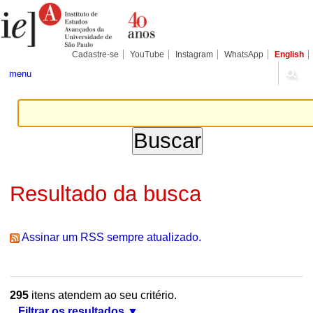
Ir
Ferramentas
Seções
para
Pessoais
o
conteúdo.
|
Cadastre-se
YouTube
Instagram
WhatsApp
English
Ir
para
menu
a
navegação
Resultado da busca
Assinar um RSS sempre atualizado.
295
itens atendem ao seu critério.
Filtrar os resultados