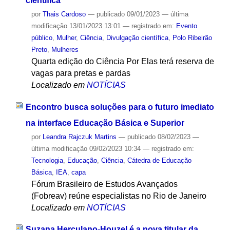
científica
por
Thais Cardoso
—
publicado
09/01/2023
—
última
modificação
13/01/2023 13:01
— registrado em:
Evento
público
,
Mulher
,
Ciência
,
Divulgação científica
,
Polo Ribeirão
Preto
,
Mulheres
Quarta edição do Ciência Por Elas terá reserva de
vagas para pretas e pardas
Localizado em
NOTÍCIAS
Encontro busca soluções para o futuro imediato
na interface Educação Básica e Superior
por
Leandra Rajczuk Martins
—
publicado
08/02/2023
—
última modificação
09/02/2023 10:34
— registrado em:
Tecnologia
,
Educação
,
Ciência
,
Cátedra de Educação
Básica
,
IEA
,
capa
Fórum Brasileiro de Estudos Avançados
(Fobreav) reúne especialistas no Rio de Janeiro
Localizado em
NOTÍCIAS
Suzana Herculano-Houzel é a nova titular da