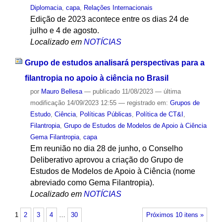
Diplomacia
,
capa
,
Relações Internacionais
Edição de 2023 acontece entre os dias 24 de
julho e 4 de agosto.
Localizado em
NOTÍCIAS
Grupo de estudos analisará perspectivas para a
filantropia no apoio à ciência no Brasil
por
Mauro Bellesa
—
publicado
11/08/2023
—
última
modificação
14/09/2023 12:55
— registrado em:
Grupos de
Estudo
,
Ciência
,
Políticas Públicas
,
Política de CT&I
,
Filantropia
,
Grupo de Estudos de Modelos de Apoio à Ciência
Gema Filantropia
,
capa
Em reunião no dia 28 de junho, o Conselho
Deliberativo aprovou a criação do Grupo de
Estudos de Modelos de Apoio à Ciência (nome
abreviado como Gema Filantropia).
Localizado em
NOTÍCIAS
1
2
3
4
…
30
Próximos 10 itens »