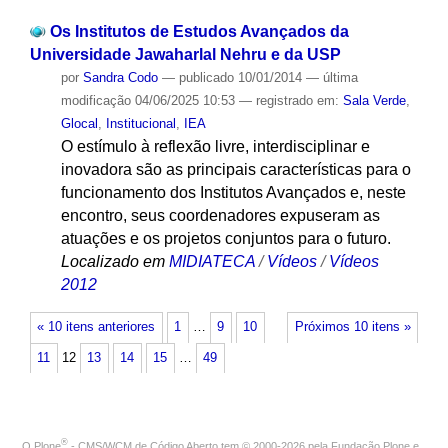
Os Institutos de Estudos Avançados da
Universidade Jawaharlal Nehru e da USP
por
Sandra Codo
—
publicado
10/01/2014
—
última
modificação
04/06/2025 10:53
— registrado em:
Sala Verde
,
Glocal
,
Institucional
,
IEA
O estímulo à reflexão livre, interdisciplinar e
inovadora são as principais características para o
funcionamento dos Institutos Avançados e, neste
encontro, seus coordenadores expuseram as
atuações e os projetos conjuntos para o futuro.
Localizado em
MIDIATECA
/
Vídeos
/
Vídeos
2012
« 10 itens anteriores
1
…
9
10
Próximos 10 itens »
11
12
13
14
15
…
49
®
O
Plone
- CMS/WCM de Código Aberto
tem
©
2000-2026 pela
Fundação Plone
e