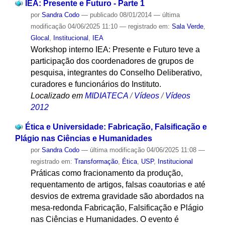
IEA: Presente e Futuro - Parte 1
por
Sandra Codo
—
publicado
08/01/2014
—
última
modificação
04/06/2025 11:10
— registrado em:
Sala Verde
,
Glocal
,
Institucional
,
IEA
Workshop interno IEA: Presente e Futuro teve a
participação dos coordenadores de grupos de
pesquisa, integrantes do Conselho Deliberativo,
curadores e funcionários do Instituto.
Localizado em
MIDIATECA
/
Vídeos
/
Vídeos
2012
Ética e Universidade: Fabricação, Falsificação e
Plágio nas Ciências e Humanidades
por
Sandra Codo
—
última modificação
04/06/2025 11:08
—
registrado em:
Transformação
,
Ética
,
USP
,
Institucional
Práticas como fracionamento da produção,
requentamento de artigos, falsas coautorias e até
desvios de extrema gravidade são abordados na
mesa-redonda Fabricação, Falsificação e Plágio
nas Ciências e Humanidades. O evento é