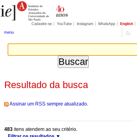
Ir
Ferramentas
Seções
para
Pessoais
o
conteúdo.
|
Cadastre-se
YouTube
Instagram
WhatsApp
English
Ir
para
menu
a
navegação
Resultado da busca
Assinar um RSS sempre atualizado.
483
itens atendem ao seu critério.
Filtrar os resultados