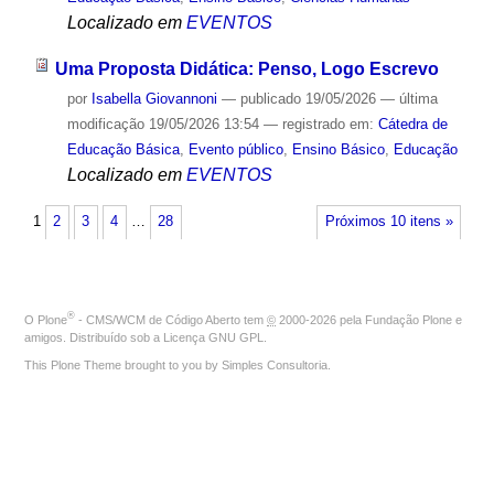
Localizado em
EVENTOS
Uma Proposta Didática: Penso, Logo Escrevo
por
Isabella Giovannoni
—
publicado
19/05/2026
—
última
modificação
19/05/2026 13:54
— registrado em:
Cátedra de
Educação Básica
,
Evento público
,
Ensino Básico
,
Educação
Localizado em
EVENTOS
1
2
3
4
…
28
Próximos 10 itens »
®
O
Plone
- CMS/WCM de Código Aberto
tem
©
2000-2026 pela
Fundação Plone
e
amigos. Distribuído sob a
Licença GNU GPL
.
This Plone Theme brought to you by
Simples Consultoria
.