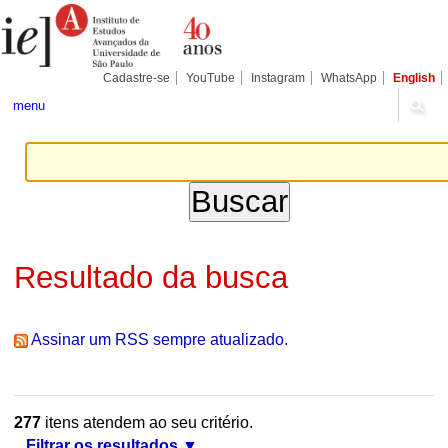
Ir
Ferramentas
Seções
para
Pessoais
o
conteúdo.
|
Cadastre-se
YouTube
Instagram
WhatsApp
English
Ir
para
menu
a
navegação
Resultado da busca
Assinar um RSS sempre atualizado.
277
itens atendem ao seu critério.
Filtrar os resultados