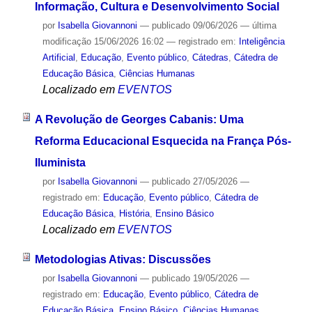
Informação, Cultura e Desenvolvimento Social
por
Isabella Giovannoni
—
publicado
09/06/2026
—
última
modificação
15/06/2026 16:02
— registrado em:
Inteligência
Artificial
,
Educação
,
Evento público
,
Cátedras
,
Cátedra de
Educação Básica
,
Ciências Humanas
Localizado em
EVENTOS
A Revolução de Georges Cabanis: Uma
Reforma Educacional Esquecida na França Pós-
Iluminista
por
Isabella Giovannoni
—
publicado
27/05/2026
—
registrado em:
Educação
,
Evento público
,
Cátedra de
Educação Básica
,
História
,
Ensino Básico
Localizado em
EVENTOS
Metodologias Ativas: Discussões
por
Isabella Giovannoni
—
publicado
19/05/2026
—
registrado em:
Educação
,
Evento público
,
Cátedra de
Educação Básica
,
Ensino Básico
,
Ciências Humanas