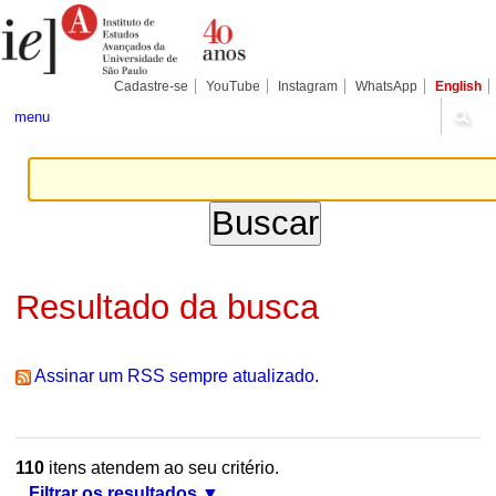
Ir
Ferramentas
Seções
para
Pessoais
o
conteúdo.
|
Cadastre-se
YouTube
Instagram
WhatsApp
English
Ir
para
menu
a
navegação
Resultado da busca
Assinar um RSS sempre atualizado.
110
itens atendem ao seu critério.
Filtrar os resultados