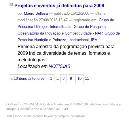
Projetos e eventos já definidos para 2009
por
Mauro Bellesa
—
publicado
15/12/2008
—
última
modificação
27/08/2013 15:47
— registrado em:
Grupo de
Pesquisa Diálogos Interculturais
,
Grupo de Pesquisa
Observatório da Inovação e Competitividade - NAP
,
Grupo de
Pesquisa Nutrição e Pobreza
,
Institucional
,
IEA
Primeira amostra da programação prevista para
2009 indica diversidade de temas, formatos e
metodologias.
Localizado em
NOTÍCIAS
« 10 itens anteriores
1
…
8
9
10
11
®
O
Plone
- CMS/WCM de Código Aberto
tem
©
2000-2026 pela
Fundação Plone
e
amigos. Distribuído sob a
Licença GNU GPL
.
This Plone Theme brought to you by
Simples Consultoria
.