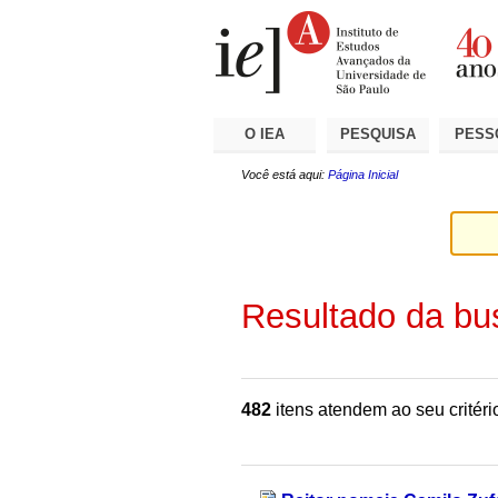
Ir
Ferramentas
Seções
para
Pessoais
o
conteúdo.
|
Ir
para
a
O IEA
PESQUISA
PESS
navegação
Você está aqui:
Página Inicial
Resultado da bu
482
itens atendem ao seu critéri