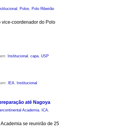
nstitucional
,
Polos
,
Polo Ribeirão
o vice-coordenador do Polo
o em:
Institucional
,
capa
,
USP
o em:
IEA
,
Institucional
 preparação até Nagoya
tercontinental Academia
,
ICA
,
l Academia se reunirão de 25