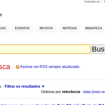
Cadastre-se
Busca
Busca
Avançad
OAS
EVENTOS
REVISTA
NOTÍCIAS
MIDIATECA
sca
Assinar um RSS sempre atualizado.
o.
Filtrar os resultados
Ordenar por
relevância
·
data (mais re