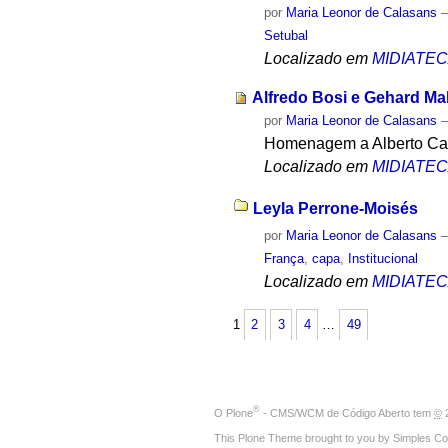
por
Maria Leonor de Calasans
Setubal
Localizado em
MIDIATE
Alfredo Bosi e Gehard Ma
por
Maria Leonor de Calasans
Homenagem a Alberto Carv
Localizado em
MIDIATE
Leyla Perrone-Moisés
por
Maria Leonor de Calasans
França
,
capa
,
Institucional
Localizado em
MIDIATE
1
2
3
4
…
49
®
O
Plone
- CMS/WCM de Código Aberto
tem
©
2
This Plone Theme brought to you by
Simples Co