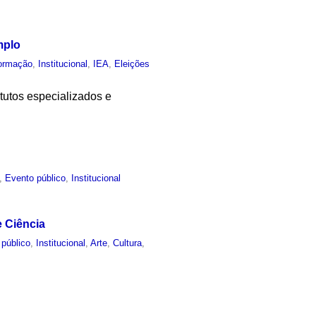
mplo
ormação
,
Institucional
,
IEA
,
Eleições
itutos especializados e
,
Evento público
,
Institucional
e Ciência
 público
,
Institucional
,
Arte
,
Cultura
,