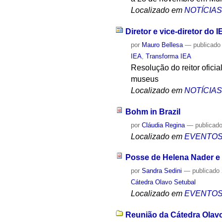
Localizado em
NOTÍCIA
Diretor e vice-diretor do 
por
Mauro Bellesa
—
publicado
IEA
,
Transforma IEA
Resolução do reitor oficia
museus
Localizado em
NOTÍCIA
Bohm in Brazil
por
Cláudia Regina
—
publicad
Localizado em
EVENTO
Posse de Helena Nader e P
por
Sandra Sedini
—
publicado
Cátedra Olavo Setubal
Localizado em
EVENTO
Reunião da Cátedra Olavo