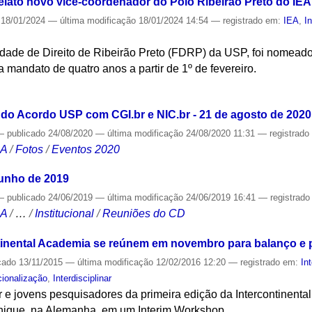
elato novo vice-coordenador do Polo Ribeirão Preto do IEA
18/01/2024
—
última modificação
18/01/2024 14:54
— registrado em:
IEA
,
I
ldade de Direito de Ribeirão Preto (FDRP) da USP, foi nomead
a mandato de quatro anos a partir de 1º de fevereiro.
S
do Acordo USP com CGI.br e NIC.br - 21 de agosto de 2020
—
publicado
24/08/2020
—
última modificação
24/08/2020 11:31
— registrad
CA
/
Fotos
/
Eventos 2020
junho de 2019
—
publicado
24/06/2019
—
última modificação
24/06/2019 16:41
— registrad
CA
/
…
/
Institucional
/
Reuniões do CD
ntinental Academia se reúnem em novembro para balanço e
cado
13/11/2015
—
última modificação
12/02/2016 12:20
— registrado em:
In
cionalização
,
Interdisciplinar
 e jovens pesquisadores da primeira edição da Intercontinenta
ique, na Alemanha, em um Interim Workshop.