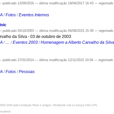
—
publicado
12/09/2016
—
última modificação
19/04/2017 16:43
— registrad
CA
/
Fotos
/
Eventos Internos
lnic
—
publicado
03/10/2003
—
última modificação
04/08/2015 15:39
— registrad
alho da Silva - 03 de outubro de 2003
CA
/
…
/
Eventos 2003
/
Homenagem a Alberto Carvalho da Silva
—
publicado
27/01/2014
—
última modificação
12/11/2015 10:04
— registrad
CA
/
Fotos
/
Pessoas
000-2026 pela
Fundação Plone
e amigos. Distribuído sob a
Licença GNU GPL
.
nsultoria
.