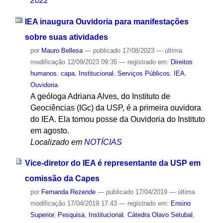
2022
IEA inaugura Ouvidoria para manifestações
sobre suas atividades
por
Mauro Bellesa
—
publicado
17/08/2023
—
última
modificação
12/09/2023 09:35
— registrado em:
Direitos
humanos
,
capa
,
Institucional
,
Serviços Públicos
,
IEA
,
Ouvidoria
A geóloga Adriana Alves, do Instituto de
Geociências (IGc) da USP, é a primeira ouvidora
do IEA. Ela tomou posse da Ouvidoria do Instituto
em agosto.
Localizado em
NOTÍCIAS
Vice-diretor do IEA é representante da USP em
comissão da Capes
por
Fernanda Rezende
—
publicado
17/04/2019
—
última
modificação
17/04/2019 17:43
— registrado em:
Ensino
Superior
,
Pesquisa
,
Institucional
,
Cátedra Olavo Setubal
,