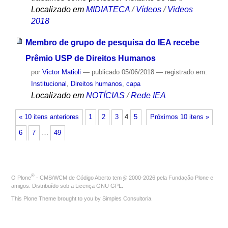
Localizado em
MIDIATECA
/
Vídeos
/
Videos
2018
Membro de grupo de pesquisa do IEA recebe
Prêmio USP de Direitos Humanos
por
Victor Matioli
—
publicado
05/06/2018
— registrado em:
Institucional
,
Direitos humanos
,
capa
Localizado em
NOTÍCIAS
/
Rede IEA
« 10 itens anteriores
1
2
3
4
5
Próximos 10 itens »
6
7
…
49
®
O
Plone
- CMS/WCM de Código Aberto
tem
©
2000-2026 pela
Fundação Plone
e
amigos. Distribuído sob a
Licença GNU GPL
.
This Plone Theme brought to you by
Simples Consultoria
.