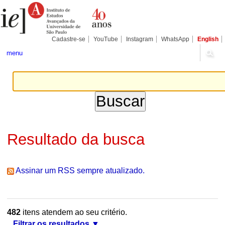
Ir
Ferramentas
Seções
para
Pessoais
o
conteúdo.
|
Cadastre-se
YouTube
Instagram
WhatsApp
English
Ir
para
menu
a
navegação
Resultado da busca
Assinar um RSS sempre atualizado.
482
itens atendem ao seu critério.
Filtrar os resultados