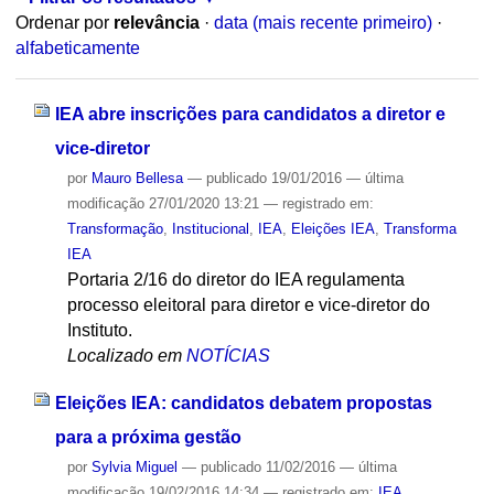
Ordenar por
relevância
·
data (mais recente primeiro)
·
alfabeticamente
IEA abre inscrições para candidatos a diretor e
vice-diretor
por
Mauro Bellesa
—
publicado
19/01/2016
—
última
modificação
27/01/2020 13:21
— registrado em:
Transformação
,
Institucional
,
IEA
,
Eleições IEA
,
Transforma
IEA
Portaria 2/16 do diretor do IEA regulamenta
processo eleitoral para diretor e vice-diretor do
Instituto.
Localizado em
NOTÍCIAS
Eleições IEA: candidatos debatem propostas
para a próxima gestão
por
Sylvia Miguel
—
publicado
11/02/2016
—
última
modificação
19/02/2016 14:34
— registrado em:
IEA
,