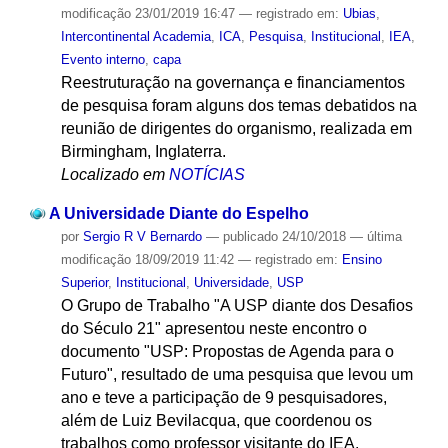
modificação
23/01/2019 16:47
— registrado em:
Ubias
,
Intercontinental Academia
,
ICA
,
Pesquisa
,
Institucional
,
IEA
,
Evento interno
,
capa
Reestruturação na governança e financiamentos
de pesquisa foram alguns dos temas debatidos na
reunião de dirigentes do organismo, realizada em
Birmingham, Inglaterra.
Localizado em
NOTÍCIAS
A Universidade Diante do Espelho
por
Sergio R V Bernardo
—
publicado
24/10/2018
—
última
modificação
18/09/2019 11:42
— registrado em:
Ensino
Superior
,
Institucional
,
Universidade
,
USP
O Grupo de Trabalho "A USP diante dos Desafios
do Século 21" apresentou neste encontro o
documento "USP: Propostas de Agenda para o
Futuro", resultado de uma pesquisa que levou um
ano e teve a participação de 9 pesquisadores,
além de Luiz Bevilacqua, que coordenou os
trabalhos como professor visitante do IEA.