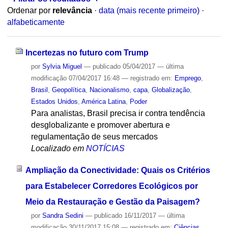
Ordenar por
relevância
·
data (mais recente primeiro)
·
alfabeticamente
Incertezas no futuro com Trump
por
Sylvia Miguel
—
publicado
05/04/2017
—
última
modificação
07/04/2017 16:48
— registrado em:
Emprego
,
Brasil
,
Geopolítica
,
Nacionalismo
,
capa
,
Globalização
,
Estados Unidos
,
América Latina
,
Poder
Para analistas, Brasil precisa ir contra tendência
desglobalizante e promover abertura e
regulamentação de seus mercados
Localizado em
NOTÍCIAS
Ampliação da Conectividade: Quais os Critérios
para Estabelecer Corredores Ecológicos por
Meio da Restauração e Gestão da Paisagem?
por
Sandra Sedini
—
publicado
16/11/2017
—
última
modificação
30/11/2017 15:08
— registrado em:
Ciências