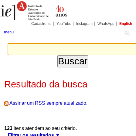
Ir
Ferramentas
Seções
para
Pessoais
o
conteúdo.
|
Cadastre-se
YouTube
Instagram
WhatsApp
English
Ir
para
menu
a
navegação
Resultado da busca
Assinar um RSS sempre atualizado.
123
itens atendem ao seu critério.
Filtrar os resultados