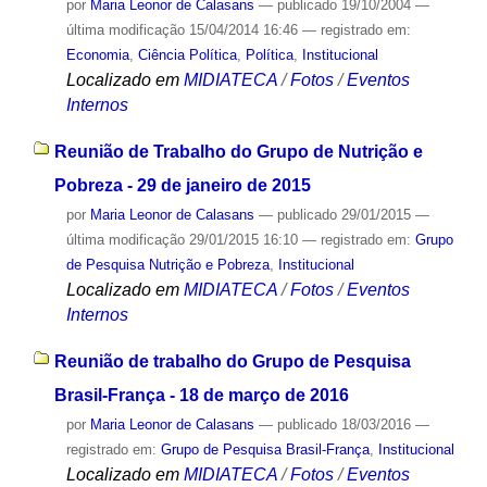
por
Maria Leonor de Calasans
—
publicado
19/10/2004
—
última modificação
15/04/2014 16:46
— registrado em:
Economia
,
Ciência Política
,
Política
,
Institucional
Localizado em
MIDIATECA
/
Fotos
/
Eventos
Internos
Reunião de Trabalho do Grupo de Nutrição e
Pobreza - 29 de janeiro de 2015
por
Maria Leonor de Calasans
—
publicado
29/01/2015
—
última modificação
29/01/2015 16:10
— registrado em:
Grupo
de Pesquisa Nutrição e Pobreza
,
Institucional
Localizado em
MIDIATECA
/
Fotos
/
Eventos
Internos
Reunião de trabalho do Grupo de Pesquisa
Brasil-França - 18 de março de 2016
por
Maria Leonor de Calasans
—
publicado
18/03/2016
—
registrado em:
Grupo de Pesquisa Brasil-França
,
Institucional
Localizado em
MIDIATECA
/
Fotos
/
Eventos