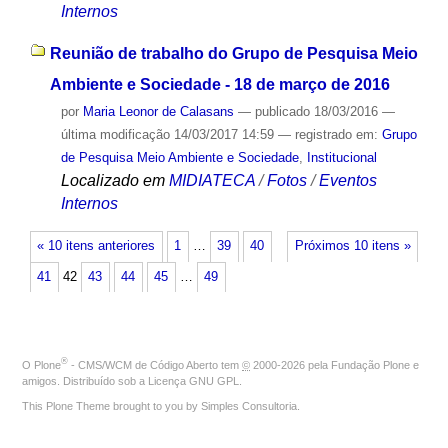
Internos
Reunião de trabalho do Grupo de Pesquisa Meio
Ambiente e Sociedade - 18 de março de 2016
por
Maria Leonor de Calasans
—
publicado
18/03/2016
—
última modificação
14/03/2017 14:59
— registrado em:
Grupo
de Pesquisa Meio Ambiente e Sociedade
,
Institucional
Localizado em
MIDIATECA
/
Fotos
/
Eventos
Internos
« 10 itens anteriores
1
…
39
40
Próximos 10 itens »
41
42
43
44
45
…
49
®
O
Plone
- CMS/WCM de Código Aberto
tem
©
2000-2026 pela
Fundação Plone
e
amigos. Distribuído sob a
Licença GNU GPL
.
This Plone Theme brought to you by
Simples Consultoria
.