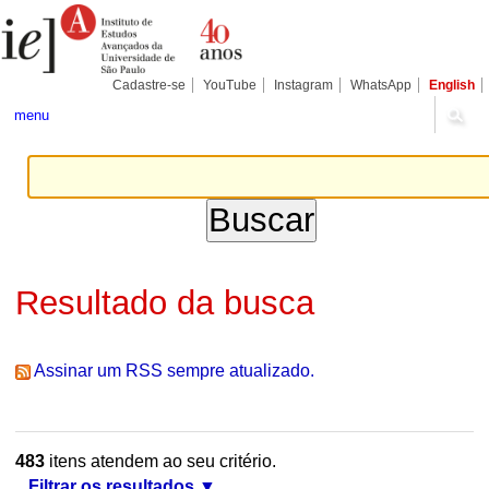
Ir
Ferramentas
Seções
para
Pessoais
o
conteúdo.
|
Cadastre-se
YouTube
Instagram
WhatsApp
English
Ir
para
menu
a
navegação
Resultado da busca
Assinar um RSS sempre atualizado.
483
itens atendem ao seu critério.
Filtrar os resultados