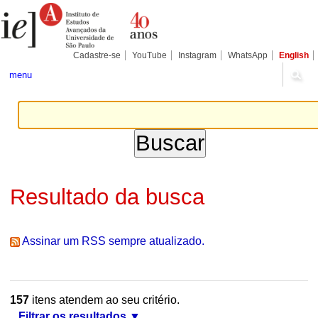
Ir
Ferramentas
Seções
para
Pessoais
o
conteúdo.
|
Cadastre-se
YouTube
Instagram
WhatsApp
English
Ir
para
menu
a
navegação
Resultado da busca
Assinar um RSS sempre atualizado.
157
itens atendem ao seu critério.
Filtrar os resultados