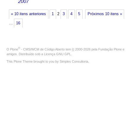
2007
« 10 itens anteriores
1
2
3
4
5
Próximos 10 itens »
…
16
®
O
Plone
- CMS/WCM de Código Aberto
tem
©
2000-2026 pela
Fundação Plone
e
amigos. Distribuído sob a
Licença GNU GPL
.
This Plone Theme brought to you by
Simples Consultoria
.