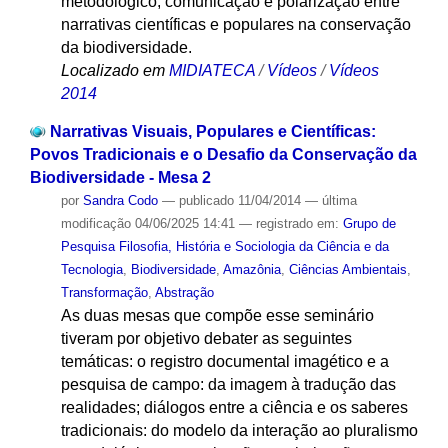
metodológico; comunicação e polarização entre
narrativas científicas e populares na conservação
da biodiversidade.
Localizado em
MIDIATECA
/
Vídeos
/
Vídeos
2014
Narrativas Visuais, Populares e Científicas:
Povos Tradicionais e o Desafio da Conservação da
Biodiversidade - Mesa 2
por
Sandra Codo
—
publicado
11/04/2014
—
última
modificação
04/06/2025 14:41
— registrado em:
Grupo de
Pesquisa Filosofia, História e Sociologia da Ciência e da
Tecnologia
,
Biodiversidade
,
Amazônia
,
Ciências Ambientais
,
Transformação
,
Abstração
As duas mesas que compõe esse seminário
tiveram por objetivo debater as seguintes
temáticas: o registro documental imagético e a
pesquisa de campo: da imagem à tradução das
realidades; diálogos entre a ciência e os saberes
tradicionais: do modelo da interação ao pluralismo