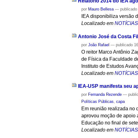
Relatório 2014 do IEA ago
por
Mauro Bellesa
—
publicado
IEA disponibiliza versão d
Localizado em
NOTÍCIA
Antonio José da Costa Fi
por
João Rafael
—
publicado
16
O reitor Marco Antônio Z
de Física da Faculdade d
Instituto de Estudos Ava
Localizado em
NOTÍCIA
IEA-USP manifesta seu ap
por
Fernanda Rezende
—
publi
Políticas Públicas
,
capa
Em reunião realizada no d
aprovou moção de apoio a
Educação no final de set
Localizado em
NOTÍCIA