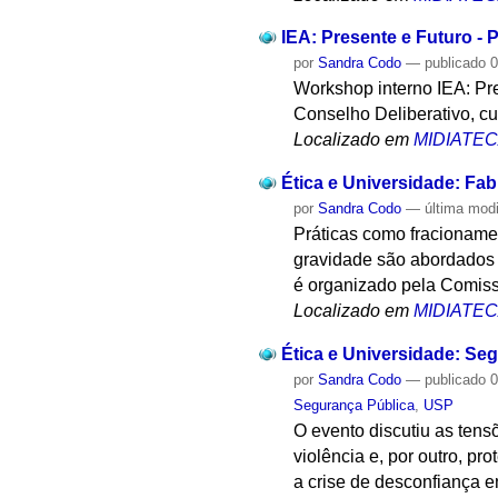
IEA: Presente e Futuro - P
por
Sandra Codo
—
publicado
0
Workshop interno IEA: Pre
Conselho Deliberativo, cur
Localizado em
MIDIATE
Ética e Universidade: Fab
por
Sandra Codo
—
última mod
Práticas como fracionamen
gravidade são abordados 
é organizado pela Comiss
Localizado em
MIDIATE
Ética e Universidade: Se
por
Sandra Codo
—
publicado
0
Segurança Pública
,
USP
O evento discutiu as tens
violência e, por outro, p
a crise de desconfiança e