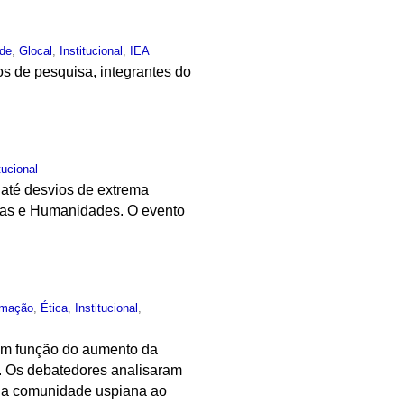
rde
,
Glocal
,
Institucional
,
IEA
s de pesquisa, integrantes do
tucional
 até desvios de extrema
ias e Humanidades. O evento
rmação
,
Ética
,
Institucional
,
 em função do aumento da
a. Os debatedores analisaram
a da comunidade uspiana ao