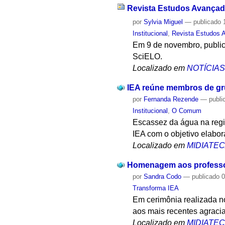
Revista Estudos Avançad
por
Sylvia Miguel
—
publicado
1
Institucional
,
Revista Estudos 
Em 9 de novembro, publica
SciELO.
Localizado em
NOTÍCIA
IEA reúne membros de gru
por
Fernanda Rezende
—
publi
Institucional
,
O Comum
Escassez da água na regi
IEA com o objetivo elabor
Localizado em
MIDIATE
Homenagem aos professor
por
Sandra Codo
—
publicado
0
Transforma IEA
Em cerimônia realizada n
aos mais recentes agraciad
Localizado em
MIDIATE