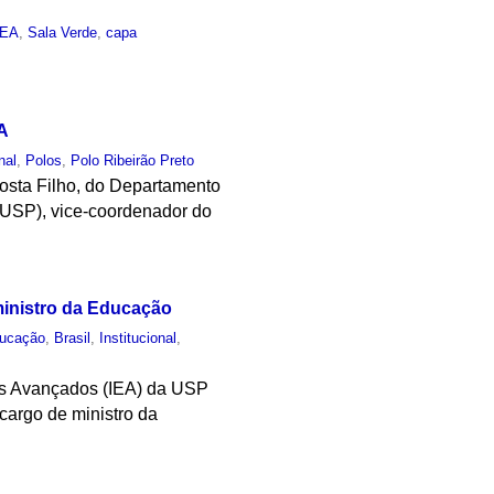
IEA
,
Sala Verde
,
capa
A
nal
,
Polos
,
Polo Ribeirão Preto
osta Filho, do Departamento
-USP), vice-coordenador do
ministro da Educação
ucação
,
Brasil
,
Institucional
,
dos Avançados (IEA) da USP
cargo de ministro da