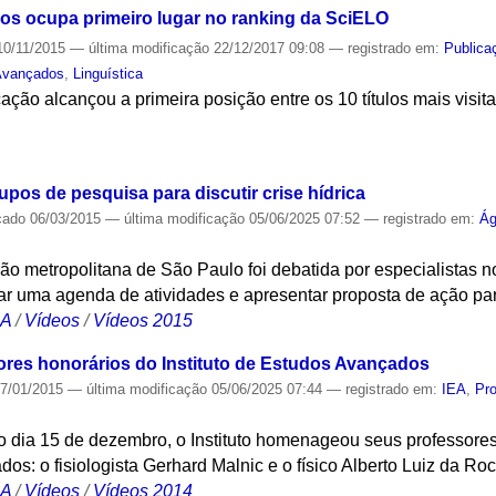
os ocupa primeiro lugar no ranking da SciELO
0/11/2015
—
última modificação
22/12/2017 09:08
— registrado em:
Publica
Avançados
,
Linguística
ção alcançou a primeira posição entre os 10 títulos mais visita
S
pos de pesquisa para discutir crise hídrica
cado
06/03/2015
—
última modificação
05/06/2025 07:52
— registrado em:
Á
ão metropolitana de São Paulo foi debatida por especialistas 
ar uma agenda de atividades e apresentar proposta de ação par
CA
/
Vídeos
/
Vídeos 2015
es honorários do Instituto de Estudos Avançados
7/01/2015
—
última modificação
05/06/2025 07:44
— registrado em:
IEA
,
Pro
o dia 15 de dezembro, o Instituto homenageou seus professore
os: o fisiologista Gerhard Malnic e o físico Alberto Luiz da Ro
CA
/
Vídeos
/
Vídeos 2014