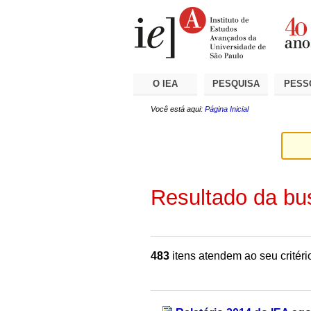
Ir
Ferramentas
Seções
para
Pessoais
o
conteúdo.
|
Ir
para
a
O IEA
PESQUISA
PESS
navegação
Você está aqui:
Página Inicial
Resultado da bu
483
itens atendem ao seu critéri