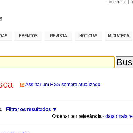
Cadastre-se
Busca
Busca
Avançad
OAS
EVENTOS
REVISTA
NOTÍCIAS
MIDIATECA
sca
Assinar um RSS sempre atualizado.
o.
Filtrar os resultados
Ordenar por
relevância
·
data (mais re