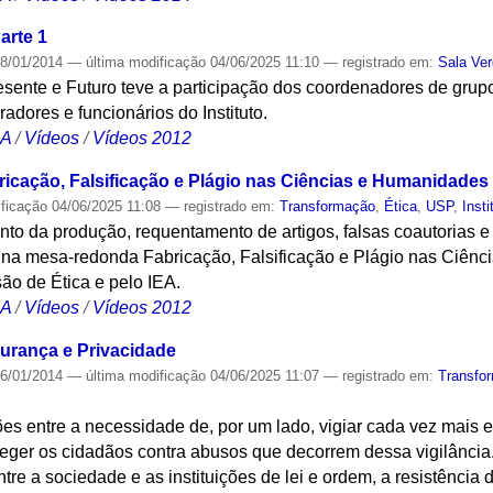
arte 1
8/01/2014
—
última modificação
04/06/2025 11:10
— registrado em:
Sala Ve
sente e Futuro teve a participação dos coordenadores de grupo
adores e funcionários do Instituto.
CA
/
Vídeos
/
Vídeos 2012
ricação, Falsificação e Plágio nas Ciências e Humanidades
ificação
04/06/2025 11:08
— registrado em:
Transformação
,
Ética
,
USP
,
Insti
to da produção, requentamento de artigos, falsas coautorias e
na mesa-redonda Fabricação, Falsificação e Plágio nas Ciênc
ão de Ética e pelo IEA.
CA
/
Vídeos
/
Vídeos 2012
gurança e Privacidade
6/01/2014
—
última modificação
04/06/2025 11:07
— registrado em:
Transfo
ões entre a necessidade de, por um lado, vigiar cada vez mais
roteger os cidadãos contra abusos que decorrem dessa vigilânci
ntre a sociedade e as instituições de lei e ordem, a resistênci