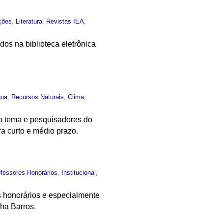
ções
,
Literatura
,
Revistas IEA
,
dos na biblioteca eletrônica
gua
,
Recursos Naturais
,
Clima
,
no tema e pesquisadores do
a curto e médio prazo.
fessores Honorários
,
Institucional
,
s honorários e especialmente
cha Barros.