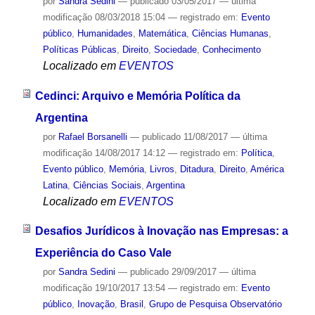
por
Sandra Sedini
—
publicado
03/05/2017
—
última
modificação
08/03/2018 15:04
— registrado em:
Evento
público
,
Humanidades
,
Matemática
,
Ciências Humanas
,
Políticas Públicas
,
Direito
,
Sociedade
,
Conhecimento
Localizado em
EVENTOS
Cedinci: Arquivo e Memória Política da
Argentina
por
Rafael Borsanelli
—
publicado
11/08/2017
—
última
modificação
14/08/2017 14:12
— registrado em:
Política
,
Evento público
,
Memória
,
Livros
,
Ditadura
,
Direito
,
América
Latina
,
Ciências Sociais
,
Argentina
Localizado em
EVENTOS
Desafios Jurídicos à Inovação nas Empresas: a
Experiência do Caso Vale
por
Sandra Sedini
—
publicado
29/09/2017
—
última
modificação
19/10/2017 13:54
— registrado em:
Evento
público
,
Inovação
,
Brasil
,
Grupo de Pesquisa Observatório