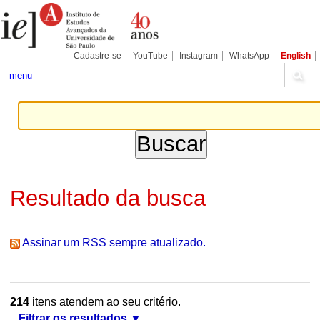
Ir
Ferramentas
Seções
para
Pessoais
o
conteúdo.
|
Cadastre-se
YouTube
Instagram
WhatsApp
English
Ir
para
menu
a
navegação
Resultado da busca
Assinar um RSS sempre atualizado.
214
itens atendem ao seu critério.
Filtrar os resultados