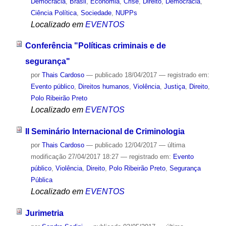
Democracia
,
Brasil
,
Economia
,
Crise
,
Direito
,
Democracia
,
Ciência Política
,
Sociedade
,
NUPPs
Localizado em
EVENTOS
Conferência "Políticas criminais e de
segurança"
por
Thais Cardoso
—
publicado
18/04/2017
— registrado em:
Evento público
,
Direitos humanos
,
Violência
,
Justiça
,
Direito
,
Polo Ribeirão Preto
Localizado em
EVENTOS
II Seminário Internacional de Criminologia
por
Thais Cardoso
—
publicado
12/04/2017
—
última
modificação
27/04/2017 18:27
— registrado em:
Evento
público
,
Violência
,
Direito
,
Polo Ribeirão Preto
,
Segurança
Pública
Localizado em
EVENTOS
Jurimetria