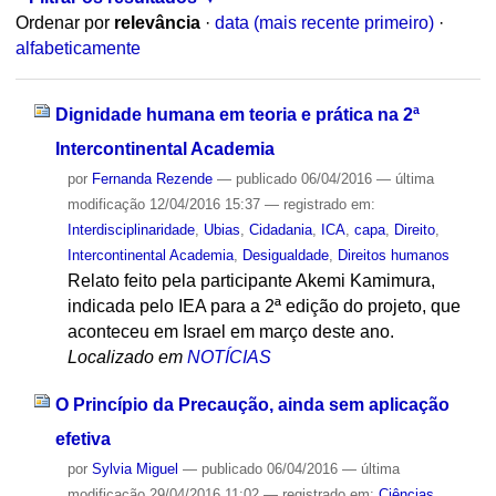
Ordenar por
relevância
·
data (mais recente primeiro)
·
alfabeticamente
Dignidade humana em teoria e prática na 2ª
Intercontinental Academia
por
Fernanda Rezende
—
publicado
06/04/2016
—
última
modificação
12/04/2016 15:37
— registrado em:
Interdisciplinaridade
,
Ubias
,
Cidadania
,
ICA
,
capa
,
Direito
,
Intercontinental Academia
,
Desigualdade
,
Direitos humanos
Relato feito pela participante Akemi Kamimura,
indicada pelo IEA para a 2ª edição do projeto, que
aconteceu em Israel em março deste ano.
Localizado em
NOTÍCIAS
O Princípio da Precaução, ainda sem aplicação
efetiva
por
Sylvia Miguel
—
publicado
06/04/2016
—
última
modificação
29/04/2016 11:02
— registrado em:
Ciências